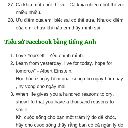
Cà khịa một chút
thì vui
. Cà khịa nhiều chút
thì vui
nhiều nhiều.
Ưu điểm
của em: biết sai
có thể sửa
. Nhược điểm
của em: chưa khi nào em thấy mình sai.
Tiểu sử Facebook bằng tiếng Anh
Love Yourself - Yêu chính mình.
Learn from yesterday
, live for today
, hope for
tomorow" - Albert Einstein
.
Học hỏi từ ngày hôm qua
, sống cho ngày hôm nay
, hy vọng cho ngày mai.
When life gives you a hundred reasons to cry
,
show life that you have a thousand reasons to
smile
.
Khi cuộc sống cho bạn một trăm lý do
để khóc
,
hãy cho cuộc sống thấy rằng bạn có cả ngàn lý do