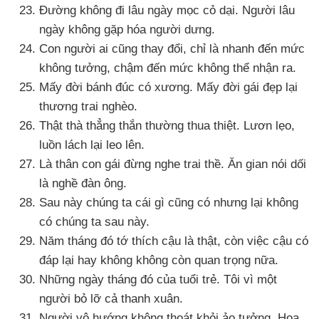
Đường không đi lâu ngày mọc cỏ dại
. Người lâu
ngày không gặp hóa người dưng.
Con người ai
cũng thay đổi
, chỉ là nhanh đến mức
không tưởng
, chậm đến mức không thể nhận ra.
Mấy đời bánh đúc có xương
. Mấy đời gái đẹp lại
thương trai nghèo.
Thật thà thẳng thắn thường thua thiệt
. Lươn lẹo
,
luồn lách lại leo lên.
Là thân con gái đừng nghe trai thề
. Ăn gian nói dối
là nghề đàn ông.
Sau này chúng ta cái gì
cũng có
nhưng lại không
có chúng ta sau này.
Năm tháng đó tớ thích cậu là thật
, còn việc cậu có
đáp lại hay không không còn quan trọng nữa.
Những ngày tháng đó
của tuổi trẻ
. Tôi vì một
người bỏ lỡ cả thanh xuân.
Người vô hướng không thoát khỏi ảo tưởng
. Hoa