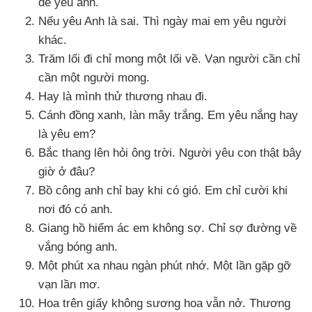
để yêu anh.
Nếu yêu Anh là sai
. Thì ngày mai em yêu người
khác.
Trăm lối đi chỉ mong một lối về
. Vạn người cần chỉ
cần một người mong.
Hay là mình thử thương nhau đi.
Cánh đồng xanh
, làn mây trắng
. Em yêu nắng hay
là yêu em?
Bắc thang lên hỏi ông trời
. Người yêu con thật
bây
giờ ở đâu?
Bồ công anh chỉ bay khi có gió
. Em chỉ cười khi
nơi đó có anh.
Giang hồ hiểm ác em không sợ
. Chỉ sợ đường về
vắng bóng anh.
Một phút xa nhau ngàn phút nhớ
. Một lần gặp gỡ
vạn lần mơ.
Hoa trên giấy không sương hoa
vẫn nở
. Thương