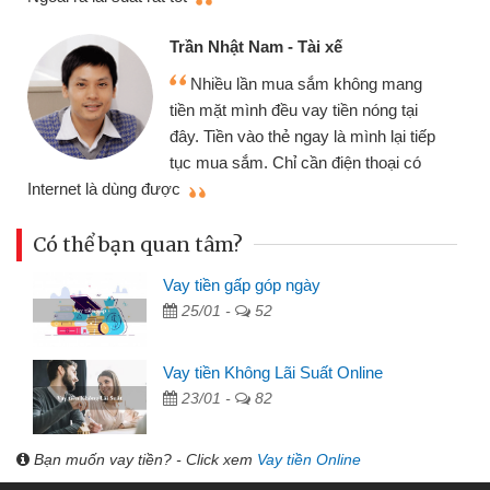
Trần Nhật Nam - Tài xế
Nhiều lần mua sắm không mang
tiền mặt mình đều vay tiền nóng tại
đây. Tiền vào thẻ ngay là mình lại tiếp
tục mua sắm. Chỉ cần điện thoại có
mì
Internet là dùng được
Có thể bạn quan tâm?
Vay tiền gấp góp ngày
25/01 -
52
Vay tiền Không Lãi Suất Online
23/01 -
82
Bạn muốn vay tiền? - Click xem
Vay tiền Online