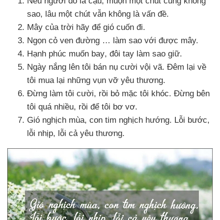
Nếu người đó là cậu
, muộn một chút
cũng không
sao
, lâu một chút
vẫn không là vấn đề.
Mây
của trời hãy
để gió cuốn đi.
Ngọn cỏ ven đường … làm sao
với
được mây.
Hạnh phúc muốn bay
, đôi tay làm sao giữ.
Ngày nắng lên tôi bán nụ cười vội vã
. Đêm lại về
tôi mua lại
những vụn vỡ yêu thương.
Đừng làm tôi cười
, rồi bỏ mặc tôi khóc
. Đừng bên
tôi
quá nhiều
, rồi
để tôi bơ vơ.
Gió nghịch mùa
, con tim nghịch hướng
. Lỗi bước
,
lỗi nhịp
, lỗi cả yêu thương.