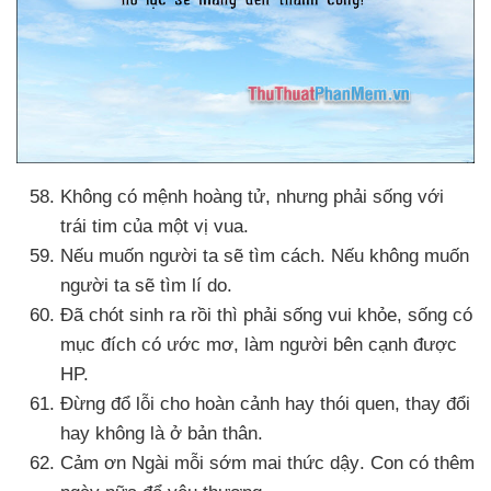
Không có mệnh hoàng tử
,
nhưng phải sống
với
trái tim
của một vị vua.
Nếu muốn người ta
sẽ tìm cách
.
Nếu không muốn
người ta
sẽ tìm lí do.
Đã chót sinh ra rồi
thì phải sống vui khỏe
, sống có
mục đích có ước mơ
, làm người bên cạnh
được
HP.
Đừng đổ lỗi cho hoàn cảnh hay thói quen
, thay đổi
hay không là ở bản thân.
Cảm ơn Ngài mỗi sớm mai thức dậy
. Con có thêm