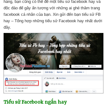
hàng
, bạn
cũng
có thể
để một tiểu sử facebook hay
và
độc đáo
để gây ấn tượng
với
những ai ghé thăm trang
facebook cá nhân
của bạn
. Xin gửi đến bạn tiểu sử FB
hay – Tổng hợp
những tiểu sử Facebook hay nhất
dưới
đây.
Tiểu sử Facebook ngắn hay