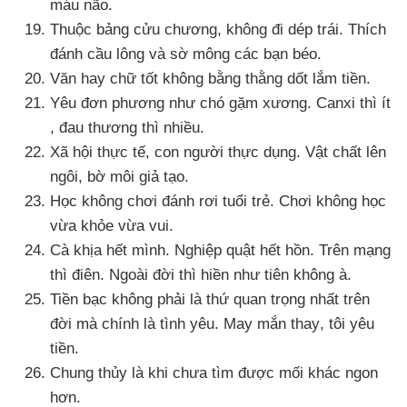
máu não.
Thuộc bảng cửu chương
, không đi dép trái
. Thích
đánh cầu lông
và sờ mông
các bạn béo.
Văn hay chữ tốt không bằng thằng dốt lắm tiền.
Yêu đơn phương như chó gặm xương
. Canxi
thì ít
, đau thương
thì nhiều.
Xã hội thực tế
, con người thực dụng
. Vật chất lên
ngôi
, bờ môi giả tạo.
Học không chơi đánh rơi tuổi trẻ
. Chơi không học
vừa khỏe vừa vui.
Cà khịa hết mình
. Nghiệp quật hết hồn
.
Trên mạng
thì điên
. Ngoài đời
thì hiền như tiên không à.
Tiền bạc không phải là thứ quan trọng nhất trên
đời
mà chính là tình yêu
. May mắn thay
, tôi yêu
tiền.
Chung thủy là khi chưa tìm
được mối khác ngon
hơn.