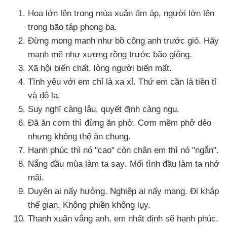
Hoa lớn lên trong mùa xuân ấm áp
, người lớn lên
trong bão táp phong ba.
Đừng mong manh như bồ công anh trước gió
. Hãy
mạnh mẽ như xương rồng trước bão giông.
Xã hội biến chất
, lòng người biến mất.
Tình yêu
với em chỉ là xa xỉ
. Thứ em cần là tiền tỉ
và đô la.
Suy nghĩ càng lâu
, quyết định càng ngu.
Đã ăn cơm
thì đừng ăn phở
. Cơm mềm phở dẻo
nhưng không thể ăn chung.
Hạnh phúc
thì nó "cao" còn chân em
thì nó "ngắn".
Nắng đầu mùa làm ta say
. Mối tình đầu làm ta nhớ
mãi.
Duyên ai nấy hưởng
. Nghiệp ai nấy mang
. Đi khắp
thế gian
. Không phiền không lụy.
Thanh xuân vắng anh
, em nhất định
sẽ hạnh phúc.