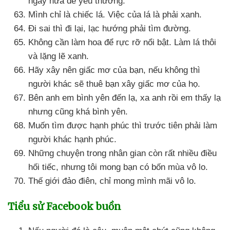
ngày nữa
để yêu thương.
Mình chỉ là chiếc lá
. Việc
của lá là phải xanh.
Đi sai
thì đi lại
, lạc hướng phải tìm đường.
Không cần làm hoa
để rực rỡ nổi bật
. Làm lá thôi
và lặng lẽ xanh.
Hãy xây nên giấc mơ
của bạn
,
nếu không
thì
người khác
sẽ thuê bạn xây giấc mơ
của họ.
Bên anh em bình yên đến lạ
, xa anh rồi em thấy lạ
nhưng
cũng
khá bình yên.
Muốn tìm
được hạnh phúc
thì trước tiên phải làm
người khác hạnh phúc.
Những chuyện trong nhân gian còn
rất nhiều điều
hối tiếc
,
nhưng tôi mong bạn có bốn mùa vô lo.
Thế giới đảo điên
, chỉ mong mình mãi vô lo.
Tiểu sử Facebook buồn