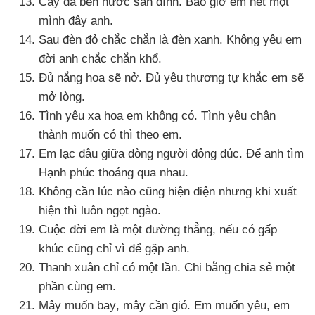
Cây đa bên nước sân đình
. Bao giờ em hết một
mình đây anh.
Sau đèn đỏ chắc chắn là đèn xanh
. Không yêu em
đời anh chắc chắn khổ.
Đủ nắng hoa
sẽ nở
. Đủ yêu thương tự khắc em
sẽ
mở lòng.
Tình yêu xa hoa em không có
. Tình yêu chân
thành muốn có
thì theo em.
Em lạc đâu giữa dòng người đông đúc
. Để anh tìm
Hạnh phúc thoáng qua nhau.
Không cần lúc nào
cũng hiện diện
nhưng khi xuất
hiện
thì luôn ngọt ngào.
Cuộc đời em là một đường thẳng
,
nếu có gấp
khúc
cũng chỉ vì
để gặp anh.
Thanh xuân chỉ có một lần
. Chi bằng chia sẻ một
phần cùng em.
Mây muốn bay
, mây cần gió
. Em muốn yêu
, em