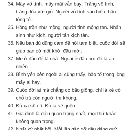
Mây vô tình
, mây mãi
vẫn bay
. Trăng vô tình
,
trăng đùa
với gió
. Người vô tình sao hiểu thấu
lòng tôi.
Hồng trần như mộng
, người tỉnh mộng tan
. Nhân
sinh như kịch
, người tản kịch tàn.
Nếu bạn đủ dũng cảm
để nói tạm biệt
, cuộc đời
sẽ
giúp bạn có một khởi đầu mới.
Mẹ ở đâu đó là nhà
. Ngoại ở đâu nơi đó là an
nhiên.
Bình yên bên ngoài ai
cũng thấy
, bão tố trong lòng
mấy ai hay.
Cuộc đời ai
mà chẳng có bão giông
, chỉ là kẻ có
chỗ trú còn người
thì không.
Đủ xa
sẽ cũ
. Đủ lạ
sẽ quên.
Gia đình là điều quan trọng nhất
,
mọi thứ khác
không quan trọng.
Nhất kỳ nhất hội
. Mỗi lần gặp gỡ đều đáng quý
,