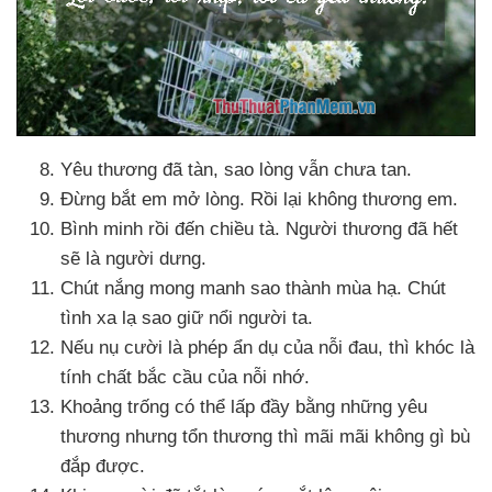
Yêu thương
đã tàn
, sao lòng
vẫn chưa tan.
Đừng bắt em mở lòng
. Rồi lại không thương em.
Bình minh rồi đến chiều tà
. Người thương
đã hết
sẽ là người dưng.
Chút nắng mong manh sao thành mùa hạ
. Chút
tình xa lạ sao giữ nổi người ta.
Nếu nụ cười là phép ẩn dụ
của nỗi đau
,
thì khóc là
tính chất bắc cầu
của nỗi nhớ.
Khoảng trống
có thể lấp đầy bằng
những yêu
thương
nhưng tổn thương
thì mãi mãi không gì bù
đắp
được.