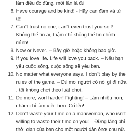
làm điều đó đúng
, một lần là đủ
Have courage and be kind! - Hãy can đảm
và tử
tế!
Can"t trust no one
, can"t even trust yourself!
Không thể tin ai
, thậm chí không thể tin chính
mình!
Now or Never
. –
Bây giờ
hoặc không bao giờ
.
If you love life
. Life will love you back
. –
Nếu bạn
yêu cuộc sống
, cuộc sống
sẽ yêu bạn.
No matter what everyone says
, I don"t play by the
rules of the game
. – Dù
mọi người có nói gì đi nữa
, tôi không chơi theo luật chơi.
Do more
, worl harder! Fighting! – Làm nhiều hơn
,
chăm chỉ làm việc hơn
. Cố lên!
Don"t waste your time on a man/woman
, who isn"t
willing to waste their time on you! – Đừng lãng phí
thời gian
của bạn cho một người đàn ông/ phụ nữ
,