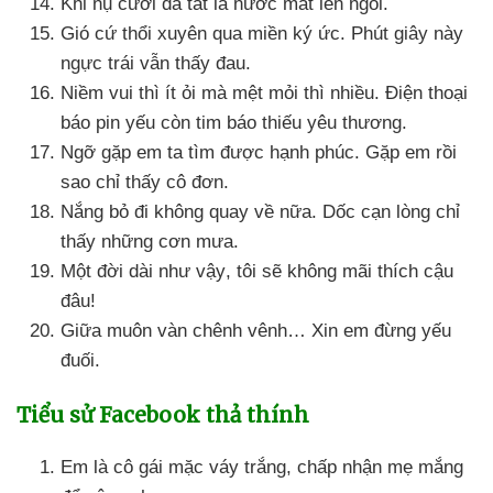
Khi nụ cười
đã tắt là nước mắt lên ngôi.
Gió cứ thổi xuyên qua miền ký ức
. Phút giây này
ngực trái
vẫn thấy đau.
Niềm vui
thì ít ỏi
mà mệt mỏi
thì nhiều
. Điện thoại
báo pin yếu còn tim báo thiếu yêu thương.
Ngỡ gặp em ta tìm
được hạnh phúc
. Gặp em rồi
sao chỉ thấy cô đơn.
Nắng bỏ đi không quay về nữa
. Dốc cạn lòng chỉ
thấy
những cơn mưa.
Một đời dài
như vậy
, tôi
sẽ không mãi thích cậu
đâu!
Giữa muôn vàn chênh vênh… Xin em đừng yếu
đuối.
Tiểu sử Facebook thả thính
Em là cô gái mặc váy trắng
, chấp nhận mẹ mắng