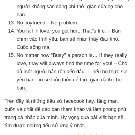
người không sẵn sàng phí thời gian
của họ cho
bạn.
No boyfriend – No problem
You fall in love
, you get hurt
. That"s life
. – Bạn
chìm vào tình yêu
, bạn
sẽ nhận thấy đau khổ
.
Cuộc sống mà.
No matter how "Busy" a person is… If they really
love
, thay will always find the time for you! – Cho
dù một người bận rộn đến đâu …
nếu họ thực sự
yêu bạn
, họ
sẽ luôn luôn có thời gian dành cho
bạn.
Trên đây là
những tiểu sử facebook hay
, lãng mạn
,
buồn
và chất
để
các ban tham khảo
và làm phong phú
trang cá nhân
của mình
. Hy vọng qua bài viết bạn
sẽ
tìm
được
những tiểu sử ưng ý nhất.