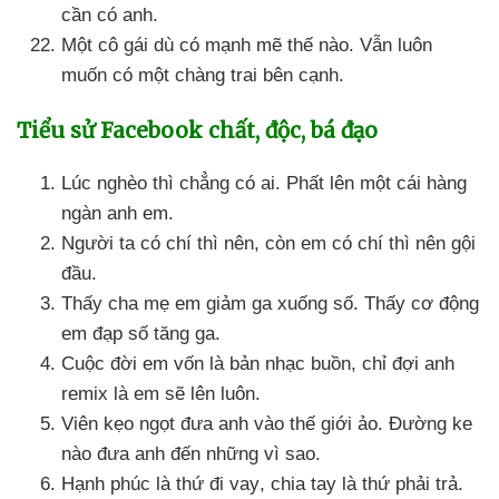
cần có anh.
Một cô gái
dù có mạnh mẽ thế nào
. Vẫn luôn
muốn có một chàng trai bên cạnh.
Tiểu sử Facebook chất
, độc
, bá đạo
Lúc nghèo
thì chẳng có ai
. Phất lên một cái hàng
ngàn anh em.
Người ta có chí
thì nên
, còn em có chí
thì nên gội
đầu.
Thấy cha mẹ em giảm ga xuống số
. Thấy cơ động
em đạp số tăng ga.
Cuộc đời em vốn là bản nhạc buồn
, chỉ đợi anh
remix là em
sẽ lên luôn.
Viên kẹo ngọt đưa anh vào thế giới ảo
. Đường ke
nào đưa anh đến
những vì sao.
Hạnh phúc là thứ đi vay
, chia tay là thứ phải trả.