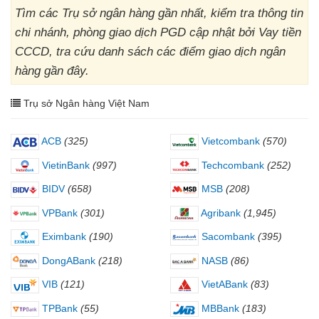
Tìm các Trụ sở ngân hàng gần nhất, kiểm tra thông tin
chi nhánh, phòng giao dịch PGD cập nhật bởi Vay tiền
CCCD, tra cứu danh sách các điểm giao dịch ngân
hàng gần đây.
Trụ sở Ngân hàng Việt Nam
ACB
(325)
Vietcombank
(570)
VietinBank
(997)
Techcombank
(252)
BIDV
(658)
MSB
(208)
VPBank
(301)
Agribank
(1,945)
Eximbank
(190)
Sacombank
(395)
DongABank
(218)
NASB
(86)
VIB
(121)
VietABank
(83)
TPBank
(55)
MBBank
(183)