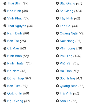
Thái Bình
(97)
Bắc Giang
(87)
Hòa Bình
(39)
An Giang
(124)
Vĩnh Phúc
(87)
Tây Ninh
(62)
Thái Nguyên
(96)
Lào Cai
(44)
Nam Định
(96)
Quảng Ngãi
(79)
Bến Tre
(75)
Đắk Nông
(27)
Cà Mau
(52)
Vĩnh Long
(79)
Ninh Bình
(58)
Phú Thọ
(100)
Ninh Thuận
(34)
Phú Yên
(43)
Hà Nam
(48)
Hà Tĩnh
(82)
Đồng Tháp
(64)
Sóc Trăng
(47)
Kon Tum
(37)
Quảng Bình
(65)
Quảng Trị
(50)
Trà Vinh
(51)
Hậu Giang
(37)
Sơn La
(38)