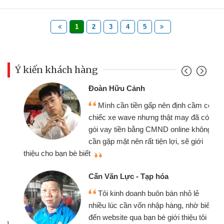
1
2
3
4
5
Ý kiến khách hàng
Đoàn Hữu Cảnh
Mình cần tiền gấp nên định cầm cố
chiếc xe wave nhưng thật may đã có
gói vay tiền bằng CMND online không
cần gặp mặt nên rất tiện lợi, sẽ giới
thiệu cho bạn bè biết
qu
Cấn Văn Lực - Tạp hóa
Tôi kinh doanh buôn bán nhỏ lẻ
nhiều lúc cần vốn nhập hàng, nhờ biết
đến website qua bạn bè giới thiệu tôi