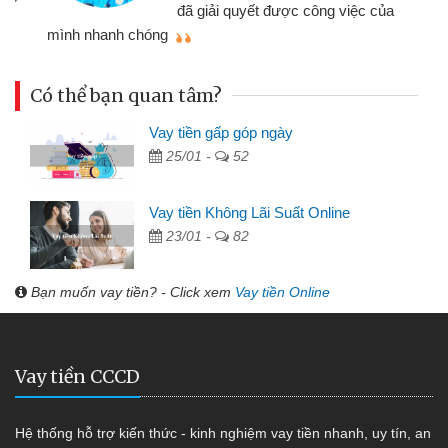
đã giải quyết được công việc của
mình nhanh chóng
th
Có thể bạn quan tâm?
Vay tiền gấp góp ngày
25/01 -
52
Vay tiền Không Lãi Suất Online
23/01 -
82
Bạn muốn vay tiền? - Click xem
Vay tiền Online
Vay tiền CCCD
Hệ thống hỗ trợ kiến thức - kinh nghiệm vay tiền nhanh, uy tín, an