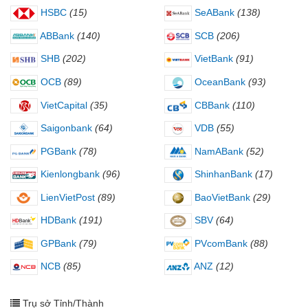
HSBC
(15)
SeABank
(138)
ABBank
(140)
SCB
(206)
SHB
(202)
VietBank
(91)
OCB
(89)
OceanBank
(93)
VietCapital
(35)
CBBank
(110)
Saigonbank
(64)
VDB
(55)
PGBank
(78)
NamABank
(52)
Kienlongbank
(96)
ShinhanBank
(17)
LienVietPost
(89)
BaoVietBank
(29)
HDBank
(191)
SBV
(64)
GPBank
(79)
PVcomBank
(88)
NCB
(85)
ANZ
(12)
Trụ sở Tỉnh/Thành