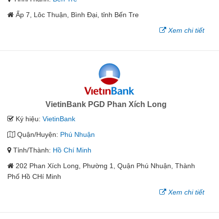
Ấp 7, Lôc Thuận, Bình Đại, tỉnh Bến Tre
Xem chi tiết
VietinBank PGD Phan Xích Long
Ký hiệu:
VietinBank
Quận/Huyện:
Phú Nhuận
Tỉnh/Thành:
Hồ Chí Minh
202 Phan Xích Long, Phường 1, Quận Phú Nhuận, Thành
Phố Hồ CHí Minh
Xem chi tiết