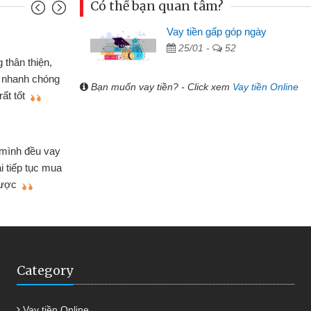
Có thể bạn quan tâm?
Vay tiền gấp góp ngày
Mai Lan
25/01 -
52
p nên định cầm cố chiếc xe wave
Tôi 
ó gói vay tiền bằng CMND online
sinh vi
Bạn muốn vay tiền? - Click xem
Vay tiền Online
 rất tiện lợi, sẽ giới thiệu cho bạn
thấy th
Lâm Mi
 hóa
Mất 
ôn bán nhỏ lẻ nhiều lúc cần vốn nhập
cần có 2
bsite qua bạn bè giới thiệu tôi đã giải
được th
ệc của mình nhanh chóng
Category
Vay tiền Online