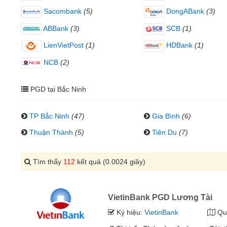
Sacombank
(5)
DongABank
(3)
ABBank
(3)
SCB
(1)
LienVietPost
(1)
HDBank
(1)
NCB
(2)
PGD tại Bắc Ninh
TP Bắc Ninh
(47)
Gia Bình
(6)
Thuận Thành
(5)
Tiên Du
(7)
Tìm thấy
112
kết quả (0.0024 giây)
VietinBank PGD Lương Tài
Ký hiệu:
VietinBank
Qu