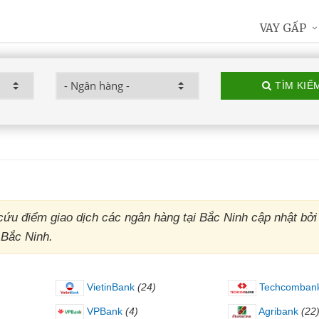
VAY GẤP
TÌM KIẾ
cứu điểm giao dịch các ngân hàng tại Bắc Ninh cập nhật bởi
 Bắc Ninh.
VietinBank
(24)
Techcomban
VPBank
(4)
Agribank
(22