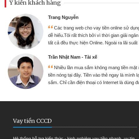
Ý kiến khách hàng
Đoàn Hữu Cảnh
Mình cần tiền gấ
ine sử dụng thân thiện,
nhưng thật may đã c
gian giải ngân nhanh chóng
không cần gặp mặt nên
ra lãi suất rất tốt
bè biết
Cấn Văn Lực - Tạp
g tiền mặt mình đều vay
Tôi kinh doanh bu
y là mình lại tiếp tục mua
hàng, nhờ biết đến we
et là dùng được
quyết được công vi
Vay tiền CCCD
Hệ thống hỗ trợ kiến thức - kinh nghiệm vay tiền nhanh, uy tín,