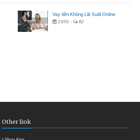
 - Sinh viên
Vay tiền Không Lãi Suất Online
23/01 -
82
biết đến thông qua quảng cáo trên facebook. Tôi là
ên nên cần đóng tiền nhà, sinh nhật bạn bè, mà đọc
ủ tục nhanh gọn nên tôi quyết định vay
nh Chánh
2 tuần các ngân hàng không ai cho vay. Trong khi
 triệu để giải quyết việc riêng, trong 1-2 ngày tôi trả
ôi. Cảm ơn đã giúp tôi kịp thời và nhanh chóng
Other link
Shop Kiss