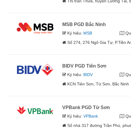
Thị trấn Thứa, huyện Lương Tài, t
MSB PGD Bắc Ninh
Ký hiệu:
MSB
Qu
Số 274, 276 Ngô Gia Tự, P.Tiền An
BIDV PGD Tiên Sơn
Ký hiệu:
BIDV
Qu
KCN Tiên Sơn, Từ Sơn, Bắc Ninh
VPBank PGD Từ Sơn
Ký hiệu:
VPBank
Qu
Số nhà 317 đường Trần Phú, phườ