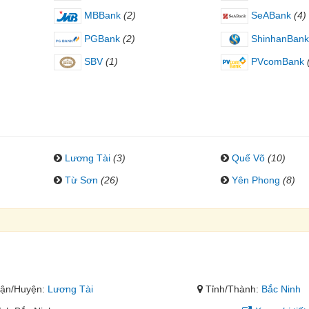
MBBank
(2)
SeABank
(4)
PGBank
(2)
ShinhanBank
SBV
(1)
PVcomBank
Lương Tài
(3)
Quế Võ
(10)
Từ Sơn
(26)
Yên Phong
(8)
ận/Huyện:
Lương Tài
Tỉnh/Thành:
Bắc Ninh