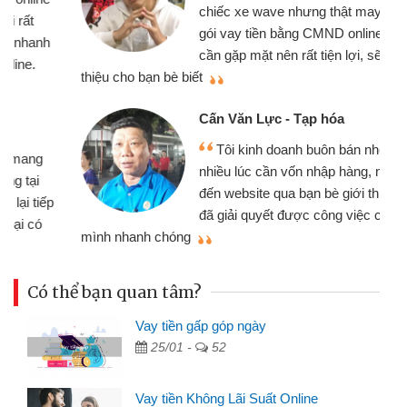
chiếc xe wave nhưng thật may đã có
gói vay tiền bằng CMND online không
cần gặp mặt nên rất tiện lợi, sẽ giới
thiệu cho bạn bè biết
qu
Cấn Văn Lực - Tạp hóa
Tôi kinh doanh buôn bán nhỏ lẻ
nhiều lúc cần vốn nhập hàng, nhờ biết
đến website qua bạn bè giới thiệu tôi
đã giải quyết được công việc của
mình nhanh chóng
th
Có thể bạn quan tâm?
Vay tiền gấp góp ngày
25/01 -
52
Vay tiền Không Lãi Suất Online