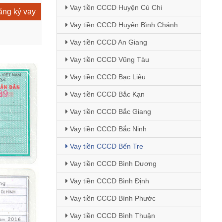
Vay tiền CCCD Huyện Củ Chi
ng ký vay
Vay tiền CCCD Huyện Bình Chánh
Vay tiền CCCD An Giang
Vay tiền CCCD Vũng Tàu
Vay tiền CCCD Bạc Liêu
Vay tiền CCCD Bắc Kạn
Vay tiền CCCD Bắc Giang
Vay tiền CCCD Bắc Ninh
Vay tiền CCCD Bến Tre
Vay tiền CCCD Bình Dương
Vay tiền CCCD Bình Định
Vay tiền CCCD Bình Phước
Vay tiền CCCD Bình Thuận