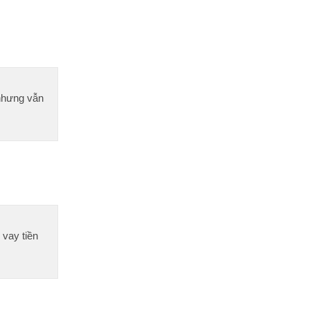
 nhưng vẫn
 vay tiền