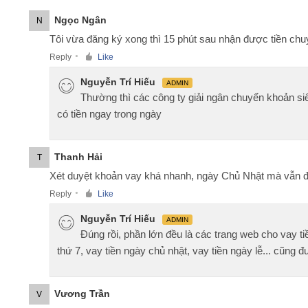
Ngọc Ngân
N
Tôi vừa đăng ký xong thì 15 phút sau nhận được tiền chuy
Reply
Like
●
Nguyễn Trí Hiếu
ADMIN
Thường thì các công ty giải ngân chuyển khoản si
có tiền ngay trong ngày
Thanh Hải
T
Xét duyệt khoản vay khá nhanh, ngày Chủ Nhật mà vẫn đ
Reply
Like
●
Nguyễn Trí Hiếu
ADMIN
Đúng rồi, phần lớn đều là các trang web cho vay ti
thứ 7, vay tiền ngày chủ nhật, vay tiền ngày lễ... cũng 
Vương Trần
V