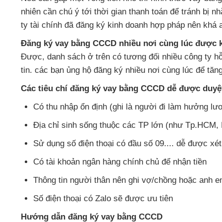
nhiên cần chú ý tới thời gian thanh toán để tránh bị n
ty tài chính đã đăng ký kinh doanh hợp pháp nên khá a
Đăng ký vay bằng CCCD nhiều nơi cùng lúc được
Được, danh sách ở trên có tương đối nhiều công ty hỗ
tin. các bạn ủng hộ đăng ký nhiều nơi cùng lúc để tă
Các tiêu chí đăng ký vay bằng CCCD dễ được duyệ
Có thu nhập ổn định (ghi là người đi làm hưởng lư
Địa chỉ sinh sống thuộc các TP lớn (như Tp.HCM, H
Sử dụng số điện thoại có đầu số 09.... dễ được xét
Có tài khoản ngân hàng chính chủ để nhận tiền
Thông tin người thân nên ghi vợ/chồng hoặc anh em 
Số điện thoại có Zalo sẽ được ưu tiên
Hướng dẫn đăng ký vay bằng CCCD