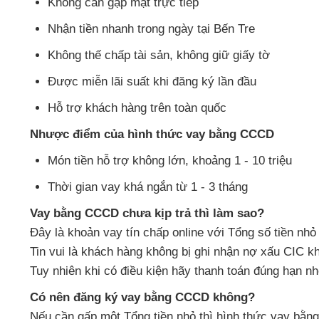
Không cần gặp mặt trực tiếp
Nhận tiền nhanh trong ngày tại Bến Tre
Không thế chấp tài sản, không giữ giấy tờ
Được miễn lãi suất khi đăng ký lần đầu
Hỗ trợ khách hàng trên toàn quốc
Nhược điểm của hình thức vay bằng CCCD
Món tiền hỗ trợ không lớn, khoảng 1 - 10 triệu
Thời gian vay khá ngắn từ 1 - 3 tháng
Vay bằng CCCD chưa kịp trả thì làm sao?
Đây là khoản vay tín chấp online với Tổng số tiền nh
Tin vui là khách hàng không bị ghi nhận nợ xấu CIC k
Tuy nhiên khi có điều kiện hãy thanh toán đúng hạn n
Có nên đăng ký vay bằng CCCD không?
Nếu cần gấp một Tổng tiền nhỏ thì hình thức vay bằng