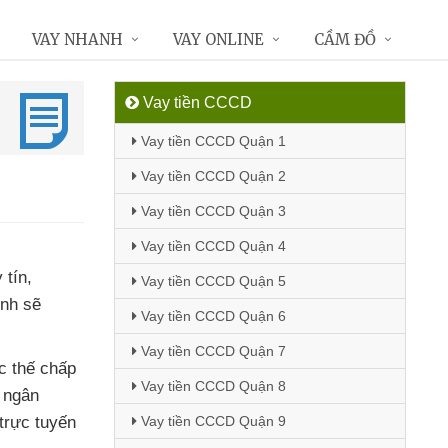
VAY NHANH
VAY ONLINE
CẦM ĐỒ
Vay tiền CCCD
Vay tiền CCCD Quận 1
Vay tiền CCCD Quận 2
Vay tiền CCCD Quận 3
Vay tiền CCCD Quận 4
 tín,
Vay tiền CCCD Quận 5
ình sẽ
Vay tiền CCCD Quận 6
Vay tiền CCCD Quận 7
c thế chấp
Vay tiền CCCD Quận 8
i ngân
 trực tuyến
Vay tiền CCCD Quận 9