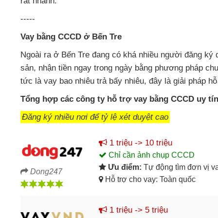
rất nhanh.
-----
Vay bằng CCCD ở Bến Tre
Ngoài ra ở Bến Tre đang có khá nhiều người đăng ký 
sản, nhận tiền ngay trong ngày bằng phương pháp chuy
tức là vay bao nhiêu trả bấy nhiêu, đây là giải pháp h
Tổng hợp các công ty hỗ trợ vay bằng CCCD uy tí
Đăng ký nhiều nơi để tỷ lệ xét duyệt cao
1 triệu -> 10 triệu
Chỉ cần ảnh chụp CCCD
Ưu điểm:
Tự động tìm đơn vị v
Dong247
Hỗ trợ cho vay: Toàn quốc
1 triệu -> 5 triệu