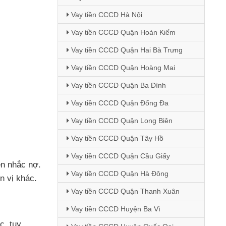
Vay tiền CCCD Hà Nội
Vay tiền CCCD Quận Hoàn Kiếm
Vay tiền CCCD Quận Hai Bà Trưng
Vay tiền CCCD Quận Hoàng Mai
Vay tiền CCCD Quận Ba Đình
Vay tiền CCCD Quận Đống Đa
Vay tiền CCCD Quận Long Biên
Vay tiền CCCD Quận Tây Hồ
Vay tiền CCCD Quận Cầu Giấy
ện nhắc nợ.
Vay tiền CCCD Quận Hà Đông
n vị khác.
Vay tiền CCCD Quận Thanh Xuân
Vay tiền CCCD Huyện Ba Vì
c. tuy