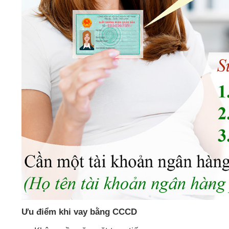
Ưu điểm khi vay bằng CCCD