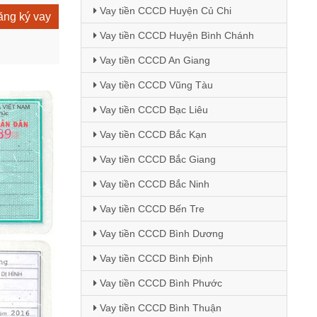
Vay tiền CCCD Huyện Củ Chi
ng ký vay
Vay tiền CCCD Huyện Bình Chánh
Vay tiền CCCD An Giang
Vay tiền CCCD Vũng Tàu
Vay tiền CCCD Bạc Liêu
Vay tiền CCCD Bắc Kạn
Vay tiền CCCD Bắc Giang
Vay tiền CCCD Bắc Ninh
Vay tiền CCCD Bến Tre
Vay tiền CCCD Bình Dương
Vay tiền CCCD Bình Định
Vay tiền CCCD Bình Phước
Vay tiền CCCD Bình Thuận