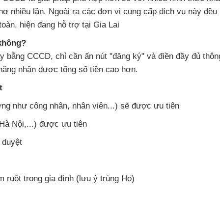
c nợ nhiều lần. Ngoài ra các đơn vị cung cấp dịch vụ này đều 
oàn, hiện đang hỗ trợ tại Gia Lai
 không?
ay bằng CCCD, chỉ cần ấn nút "đăng ký" và điền đầy đủ thông
năng nhận được tổng số tiền cao hơn.
t
ơng như công nhân, nhân viên...) sẽ được ưu tiên
à Nội,...) được ưu tiên
 duyệt
ruột trong gia đình (lưu ý trùng Họ)