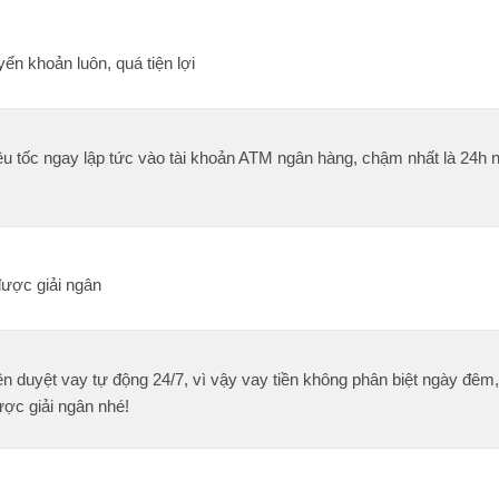
ển khoản luôn, quá tiện lợi
êu tốc ngay lập tức vào tài khoản ATM ngân hàng, chậm nhất là 24h
ược giải ngân
ền duyệt vay tự động 24/7, vì vậy vay tiền không phân biệt ngày đêm,
được giải ngân nhé!