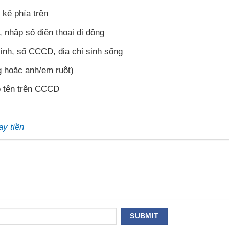
kê phía trên
 nhập số điện thoại di động
sinh, số CCCD, địa chỉ sinh sống
g hoặc anh/em ruột)
ọ tên trên CCCD
y tiền