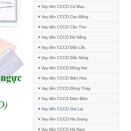
Vay tiền CCCD Cà Mau
Vay tiền CCCD Cao Bằng
Vay tiền CCCD Cần Thơ
Vay tiền CCCD Đà Nẵng
Vay tiền CCCD Đắk Lắk
Vay tiền CCCD Đắk Nông
Vay tiền CCCD Đồng Nai
Vay tiền CCCD Biên Hòa
Vay tiền CCCD Đồng Tháp
Vay tiền CCCD Điện Biên
Vay tiền CCCD Gia Lai
Vay tiền CCCD Hà Giang
Vay tiền CCCD Hà Nam