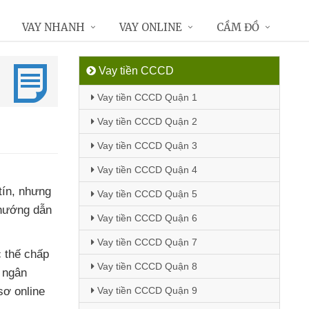
VAY NHANH
VAY ONLINE
CẦM ĐỒ
Vay tiền CCCD
Vay tiền CCCD Quận 1
Vay tiền CCCD Quận 2
Vay tiền CCCD Quận 3
Vay tiền CCCD Quận 4
tín, nhưng
Vay tiền CCCD Quận 5
 hướng dẫn
Vay tiền CCCD Quận 6
Vay tiền CCCD Quận 7
c thế chấp
Vay tiền CCCD Quận 8
i ngân
sơ online
Vay tiền CCCD Quận 9