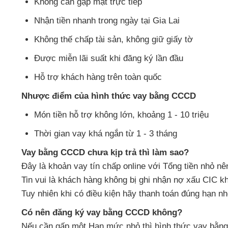
Không cần gặp mặt trực tiếp
Nhận tiền nhanh trong ngày tại Gia Lai
Không thế chấp tài sản, không giữ giấy tờ
Được miễn lãi suất khi đăng ký lần đầu
Hỗ trợ khách hàng trên toàn quốc
Nhược điểm của hình thức vay bằng CCCD
Món tiền hỗ trợ không lớn, khoảng 1 - 10 triệu
Thời gian vay khá ngắn từ 1 - 3 tháng
Vay bằng CCCD chưa kịp trả thì làm sao?
Đây là khoản vay tín chấp online với Tổng tiền nhỏ n
Tin vui là khách hàng không bị ghi nhận nợ xấu CIC k
Tuy nhiên khi có điều kiện hãy thanh toán đúng hạn n
Có nên đăng ký vay bằng CCCD không?
Nếu cần gấp một Hạn mức nhỏ thì hình thức vay bằng