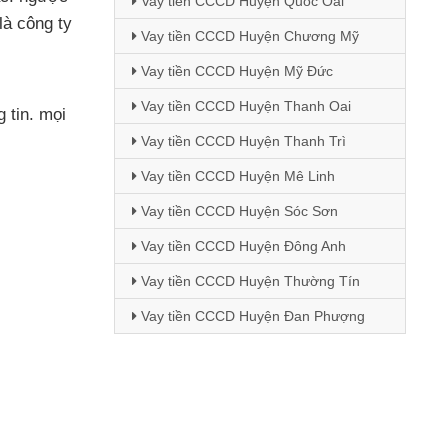
Vay tiền CCCD Huyện Quốc Oai
là công ty
Vay tiền CCCD Huyện Chương Mỹ
Vay tiền CCCD Huyện Mỹ Đức
Vay tiền CCCD Huyện Thanh Oai
 tin. mọi
Vay tiền CCCD Huyện Thanh Trì
Vay tiền CCCD Huyện Mê Linh
Vay tiền CCCD Huyện Sóc Sơn
Vay tiền CCCD Huyện Đông Anh
Vay tiền CCCD Huyện Thường Tín
Vay tiền CCCD Huyện Đan Phượng