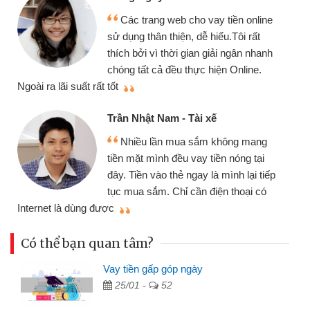
Các trang web cho vay tiền online
sử dụng thân thiện, dễ hiểu.Tôi rất
thích bởi vì thời gian giải ngân nhanh
chóng tất cả đều thực hiện Online.
thi
Ngoài ra lãi suất rất tốt
Trần Nhật Nam - Tài xế
Nhiều lần mua sắm không mang
tiền mặt mình đều vay tiền nóng tại
đây. Tiền vào thẻ ngay là mình lại tiếp
tục mua sắm. Chỉ cần điện thoại có
mì
Internet là dùng được
Có thể bạn quan tâm?
Vay tiền gấp góp ngày
25/01 -
52