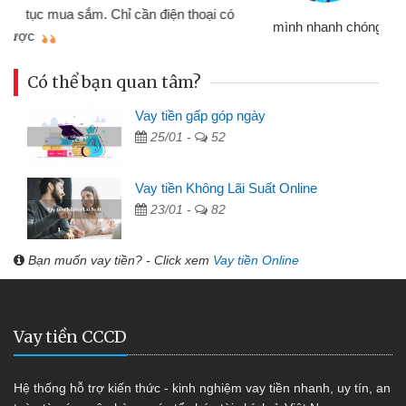
đã giải quyết được công việc của
mình nhanh chóng
th
Có thể bạn quan tâm?
Vay tiền gấp góp ngày
25/01 -
52
Vay tiền Không Lãi Suất Online
23/01 -
82
Bạn muốn vay tiền? - Click xem
Vay tiền Online
Vay tiền CCCD
Hệ thống hỗ trợ kiến thức - kinh nghiệm vay tiền nhanh, uy tín, an