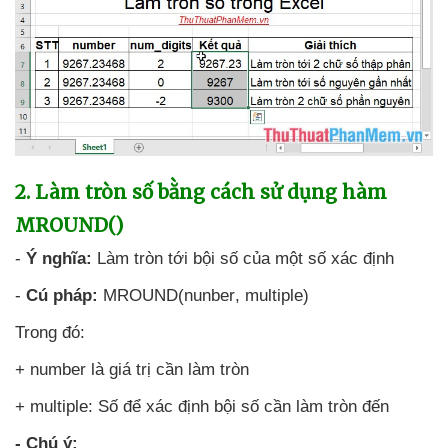
2
. Làm tròn số bằng cách sử dụng hàm
MROUND()
-
Ý nghĩa:
Làm tròn tới bội số
của một số xác định
-
Cú pháp:
MROUND(nunber
, multiple)
Trong đó:
+ number là giá trị cần làm tròn
+ multiple: Số
để xác định bội số cần làm tròn đến
- Chú ý: