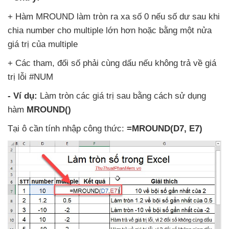
+ Hàm MROUND làm tròn ra xa số 0
nếu số dư sau khi
chia number cho multiple lớn hơn
hoặc bằng một nửa
giá trị
của multiple
+ Các tham
, đối số phải cùng dấu
nếu không trả về giá
trị lỗi #NUM
- Ví dụ:
Làm tròn
các giá trị sau bằng cách sử dụng
hàm
MROUND()
Tại ô cần tính nhập công thức:
=MROUND(D7
, E7)