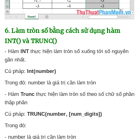
6
. Làm tròn số bằng cách sử dụng hàm
INT()
và TRUNC()
- Hàm
INT
thực hiện làm tròn số xuống tới số nguyên
gần nhất.
Cú pháp:
Int(number)
Trong đó: number là giá trị cần làm tròn
- Hàm
Trunc
thực hiện làm tròn số theo số chữ số phần
thập phân
Cú pháp:
TRUNC(number
, [num_digits])
Trong đó:
- number là giá trị cần làm tròn