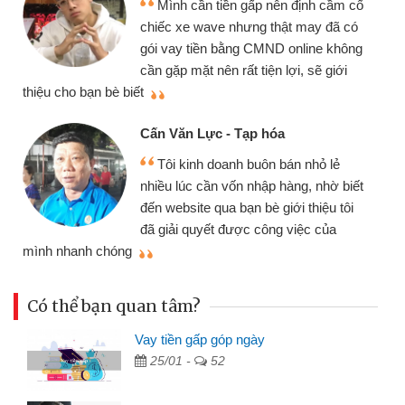
Mình cần tiền gấp nên định cầm cố
chiếc xe wave nhưng thật may đã có
gói vay tiền bằng CMND online không
cần gặp mặt nên rất tiện lợi, sẽ giới
thiệu cho bạn bè biết
qu
Cấn Văn Lực - Tạp hóa
Tôi kinh doanh buôn bán nhỏ lẻ
nhiều lúc cần vốn nhập hàng, nhờ biết
đến website qua bạn bè giới thiệu tôi
đã giải quyết được công việc của
mình nhanh chóng
th
Có thể bạn quan tâm?
Vay tiền gấp góp ngày
25/01 -
52