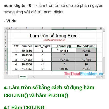
num_digits =0
=> làm tròn tới số chữ số phần nguyên
tương ứng
với giá trị num_digits
-
Ví dụ:
4
. Làm tròn số bằng cách sử dụng hàm
CEILING()
và hàm FLOOR()
4.1 Hàm
CEILING