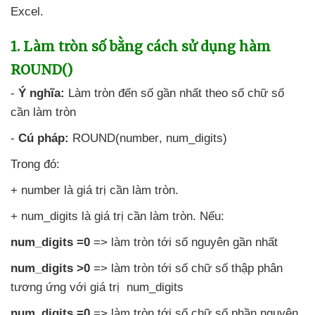
Excel.
1
. Làm tròn số bằng cách sử dụng hàm
ROUND()
-
Ý nghĩa:
Làm tròn đến số gần nhất theo số chữ số
cần làm tròn
-
Cú pháp:
ROUND(number
, num_digits)
Trong đó:
+ number là giá trị cần làm tròn.
+ num_digits là giá trị cần làm tròn
.
Nếu:
num_digits =0
=> làm tròn tới số nguyên gần nhất
num_digits >0
=> làm tròn tới số chữ số thập phân
tương ứng
với giá trị num_digits
num_digits =0
=> làm tròn tới số chữ số phần nguyên