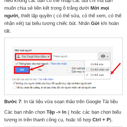
Nếu không
các bạn
có thể nhập
các địa chỉ
mà bạn
muốn chia sẻ liên kết trong ô trắng dưới
Mời
mọi
người
,
thiết lập quyền (
có thể sửa
,
có thể xem
,
có thể
nhận xét) tại biểu tượng chiếc bút
. Nhấn
Gửi
khi hoàn
tất.
Bước 7
: In tài liệu vừa soạn thảo trên Google Tài liệu
Các bạn nhấn chọn
Tệp -> In
(
hoặc
các bạn chọn biểu
tượng in trên thanh công cụ
,
hoặc tổ hợp
Ctrl + P
).