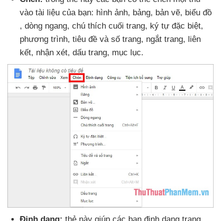
vào tài liệu
của bạn: hình ảnh
, bảng
, bản vẽ
, biểu đồ
, dòng ngang
, chú thích cuối trang
, ký tự
đặc biệt
,
phương trình
, tiêu đề
và số trang
, ngắt trang
, liên
kết
, nhận xét
, dấu trang
, mục lục.
Định dạng:
thẻ này giúp
các bạn định dạng trang
,