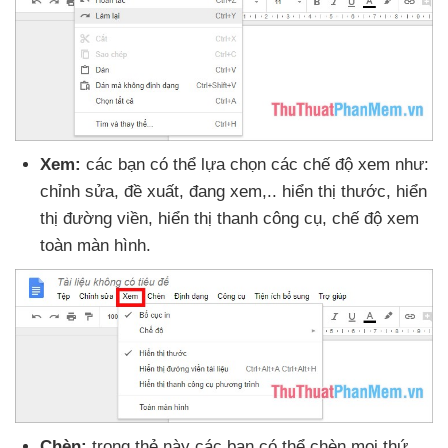
Xem:
các bạn
có thể lựa chọn
các chế độ xem như:
chỉnh sửa
, đề xuất
, đang xem,.
. hiển thị thước
, hiển
thị đường viền
, hiển thị thanh công cụ
, chế độ xem
toàn màn hình.
Chèn:
trong thẻ này
các bạn
có thể chèn
mọi thứ