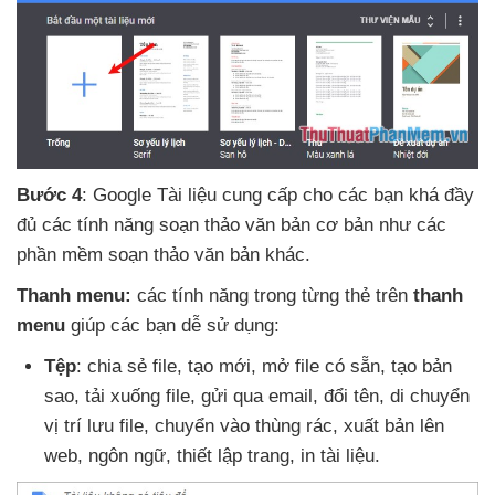
Bước 4
: Google Tài liệu cung cấp cho
các bạn
khá đầy
đủ
các tính năng soạn thảo văn bản cơ bản như
các
phần mềm soạn thảo văn bản khác
.
Thanh menu:
các tính năng trong từng thẻ trên
thanh
menu
giúp
các bạn dễ sử dụng:
Tệp
: chia sẻ file
, tạo mới
, mở file có sẵn
, tạo bản
sao
, tải xuống file
, gửi qua email
, đổi tên
, di chuyển
vị trí lưu file
, chuyển vào thùng rác
, xuất bản lên
web
, ngôn ngữ
, thiết lập trang
, in tài liệu.