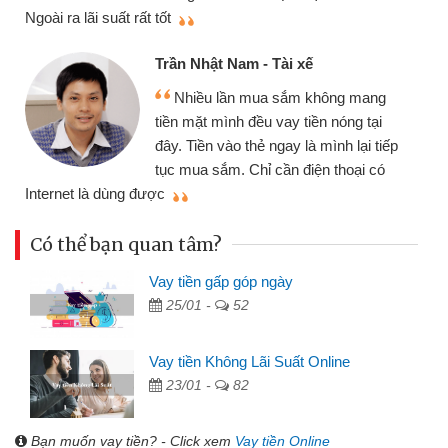
thiệu cho bạn bè biết
qu
Cấn Văn Lực - Tạp hóa
Tôi kinh doanh buôn bán nhỏ lẻ
nhiều lúc cần vốn nhập hàng, nhờ biết
đến website qua bạn bè giới thiệu tôi
đã giải quyết được công việc của
mình nhanh chóng
th
Có thể bạn quan tâm?
Vay tiền gấp góp ngày
25/01 -
52
Vay tiền Không Lãi Suất Online
23/01 -
82
Bạn muốn vay tiền? - Click xem
Vay tiền Online