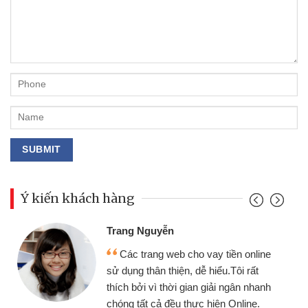
Ý kiến khách hàng
Đoàn Hữu Cảnh
Mình cần tiền gấp nên định cầm cố
chiếc xe wave nhưng thật may đã có
gói vay tiền bằng CMND online không
cần gặp mặt nên rất tiện lợi, sẽ giới