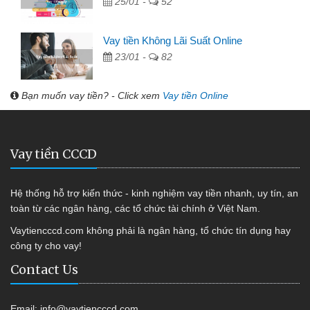
25/01 -
52
Vay tiền Không Lãi Suất Online
23/01 -
82
Bạn muốn vay tiền? - Click xem
Vay tiền Online
Vay tiền CCCD
Hệ thống hỗ trợ kiến thức - kinh nghiệm vay tiền nhanh, uy tín, an
toàn từ các ngân hàng, các tổ chức tài chính ở Việt Nam.
Vaytiencccd.com không phải là ngân hàng, tổ chức tín dụng hay
công ty cho vay!
Contact Us
Email:
info@vaytiencccd.com