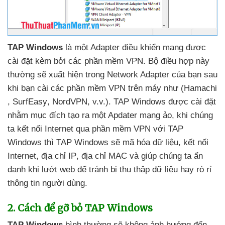
TAP Windows
là một Adapter điều khiển mạng
được
cài đặt kèm
bởi
các phần mềm VPN
. Bộ điều hợp này
thường
sẽ xuất hiện trong Network Adapter
của bạn sau
khi bạn cài
các phần mềm VPN trên máy như (Hamachi
, SurfEasy
, NordVPN
, v.v.)
. TAP Windows
được cài đặt
nhằm mục đích tạo ra một Apdater mạng ảo
, khi chúng
ta kết nối Internet qua phần mềm VPN
với TAP
Windows
thì TAP Windows
sẽ mã hóa dữ liệu
, kết nối
Internet
, địa chỉ IP
, địa chỉ MAC
và giúp chúng ta ẩn
danh khi lướt web
để tránh bị thu thập dữ liệu hay rò rỉ
thông tin người dùng.
2
. Cách
để gỡ bỏ TAP Windows
TAP Windows
bình thường
sẽ không ảnh hưởng đến