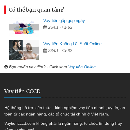
Có thể bạn quan tâm?
Vay tiền gấp góp ngày
25/01 -
52
Vay tiền Không Lãi Suất Online
23/01 -
82
Bạn muốn vay tiền? - Click xem
Vay tiền Online
Vay tiền CCCD
Hệ thống hỗ trợ kiến thức - kinh nghiệm vay tiền nhanh, uy tín, an
toàn từ các ngân hàng, các tổ chức tài chính ở Việt Nam.
Vaytiencccd.com không phải là ngân hàng, tổ chức tín dụng hay
công ty cho vay!