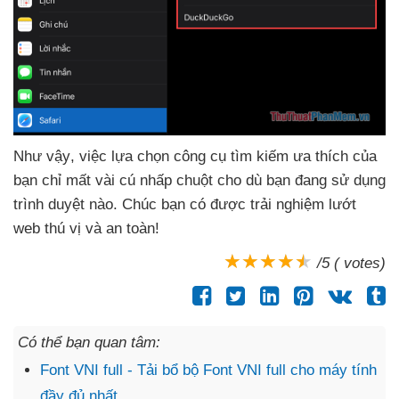
Như vậy
, việc lựa chọn công cụ tìm kiếm ưa thích
của
bạn chỉ mất vài cú nhấp chuột cho
dù bạn đang sử dụng
trình duyệt nào
. Chúc bạn có
được trải nghiệm lướt
web thú vị
và an toàn!
/5 ( votes)
Có thể bạn quan tâm:
Font VNI full - Tải bổ bộ Font VNI full cho máy tính
đầy đủ nhất