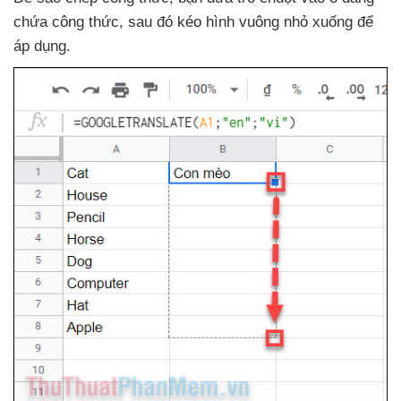
chứa công thức
,
sau đó kéo hình vuông nhỏ xuống
để
áp dụng.