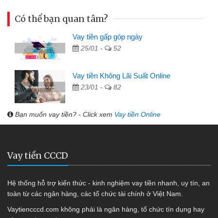
Có thể bạn quan tâm?
Vay tiền gấp góp ngày
25/01 -
52
Vay tiền Không Lãi Suất Online
23/01 -
82
Bạn muốn vay tiền? - Click xem
Vay tiền Online
Vay tiền CCCD
Hệ thống hỗ trợ kiến thức - kinh nghiệm vay tiền nhanh, uy tín, an
toàn từ các ngân hàng, các tổ chức tài chính ở Việt Nam.
Vaytiencccd.com không phải là ngân hàng, tổ chức tín dụng hay