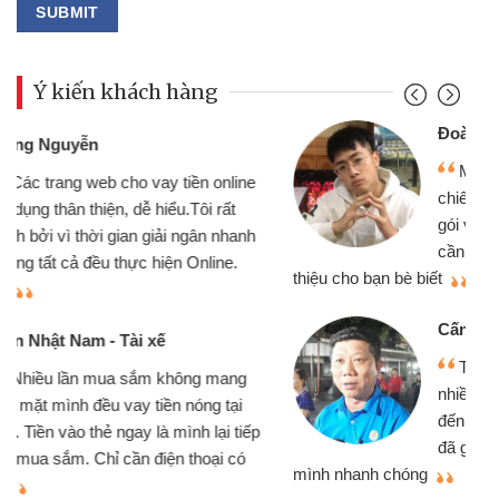
Ý kiến khách hàng
Đoàn Hữu Cảnh
Mình cần tiền gấp nên định cầm cố
chiếc xe wave nhưng thật may đã có
gói vay tiền bằng CMND online không
cần gặp mặt nên rất tiện lợi, sẽ giới
thiệu cho bạn bè biết
qu
Cấn Văn Lực - Tạp hóa
Tôi kinh doanh buôn bán nhỏ lẻ
nhiều lúc cần vốn nhập hàng, nhờ biết
đến website qua bạn bè giới thiệu tôi
đã giải quyết được công việc của
mình nhanh chóng
th