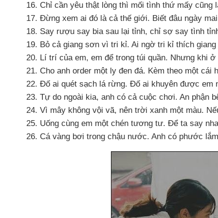
Chỉ cần yêu thật lòng
thì mối tình thứ mấy
cũng l
Đừng xem ai đó là cả thế giới
. Biết đâu ngày ma
Say rượu say bia sau lại tỉnh
, chỉ sợ say tình tỉn
Bỏ cả giang sơn vì tri kỉ
. Ai ngờ tri kỉ thích gian
Lí trí
của em
, em
để trong túi quần
. Nhưng khi ở
Cho anh order một ly đen đá
. Kèm theo một cái h
Đố ai quét sạch lá rừng
. Đố ai khuyên
được em n
Tự do ngoài kia
, anh có cả cuộc chơi
. An phận 
Vì mây không vội vã
, nên trời xanh một màu
.
Nế
Uống cùng em một chén tương tư
. Để ta say nha
Cá vàng bơi trong chậu nước
. Anh có phước lắ