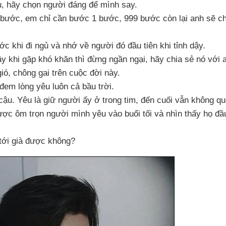
u
, hãy chọn người đáng
để mình say.
n bước
, em chỉ cần bước 1 bước
, 999 bước còn lại anh
sẽ c
ớc khi đi ngủ
và nhớ về người đó đầu tiên khi tỉnh dậy.
ậy khi gặp khó khăn
thì đừng ngần ngại
, hãy chia sẻ nó
với 
gió
, chông gai trên cuộc đời này.
đem lòng yêu luôn cả bầu trời.
 cậu
. Yêu là giữ người ấy ở trong tim
, đến cuối
vẫn không qu
ược ôm trọn người mình yêu vào buổi tối
và nhìn thấy họ đầ
tới già
được không?