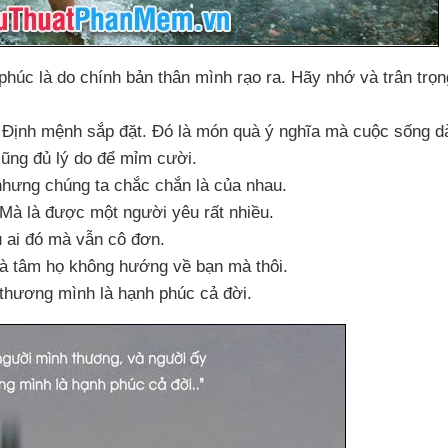
húc là do chính bản thân mình rạo ra
. Hãy nhớ
và trân trọn
à Định mệnh sắp đặt
. Đó là món quà ý nghĩa
mà cuộc sống d
cũng đủ lý do
để mỉm cười.
nhưng chúng ta chắc chắn là
của nhau.
 Mà là
được một người yêu
rất nhiều.
u ai đó
mà
vẫn cô đơn.
 là tâm họ không hướng về bạn
mà thôi.
thương mình là hạnh phúc cả đời.