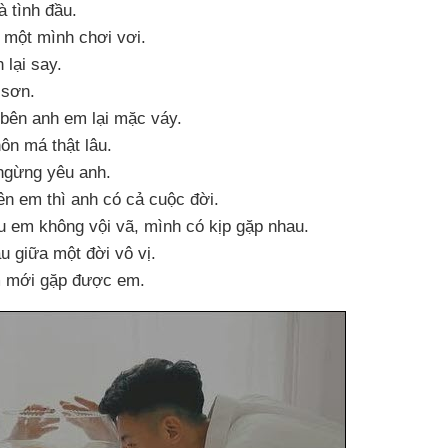
à tình đầu.
i một mình chơi vơi.
h lại say.
g sơn.
 bên anh em lại mặc váy.
ôn má thật lâu.
gừng yêu anh.
bên em
thì anh có cả cuộc đời.
u em không vội vã
, mình có kịp gặp nhau.
u giữa một đời vô vị.
m mới gặp
được em
.