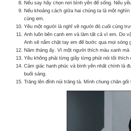
Nếu say hãy chọn nơi bình yên
để sống
.
Nếu yê
Nếu khoảng cách giữa hai chúng ta là một nghì
cùng em.
Yêu một người là nghĩ về người đó cuối cùng trư
Anh luôn bên cạnh em
và làm
tất cả vì em
. Do v
Anh
sẽ nắm chặt tay em
để bước qua
mọi sóng 
Năm tháng ấy
. Vì một người thích màu xanh
mà 
Yêu không phải từng giây từng phút nói tôi thích
Cảm giác hạnh phúc
và bình yên nhất chính là
đ
buổi sáng.
Trăng lên đỉnh núi trăng tà
. Mình chung chăn gối 