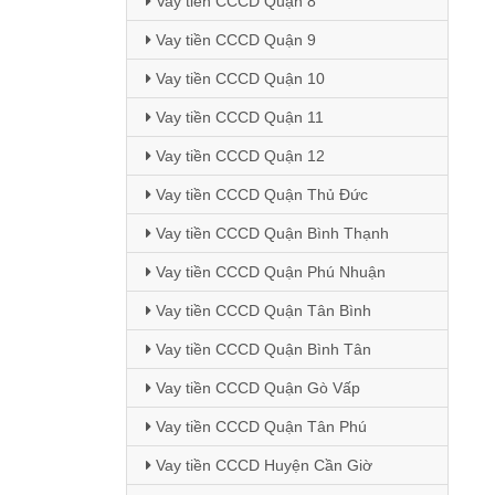
Vay tiền CCCD Quận 8
Vay tiền CCCD Quận 9
Vay tiền CCCD Quận 10
Vay tiền CCCD Quận 11
Vay tiền CCCD Quận 12
Vay tiền CCCD Quận Thủ Đức
Vay tiền CCCD Quận Bình Thạnh
Vay tiền CCCD Quận Phú Nhuận
Vay tiền CCCD Quận Tân Bình
Vay tiền CCCD Quận Bình Tân
Vay tiền CCCD Quận Gò Vấp
Vay tiền CCCD Quận Tân Phú
Vay tiền CCCD Huyện Cần Giờ