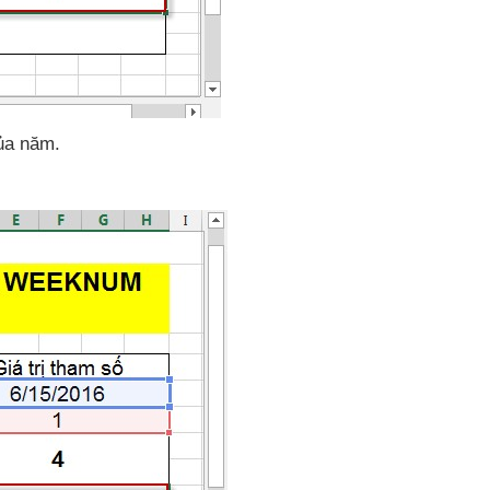
ủa năm.