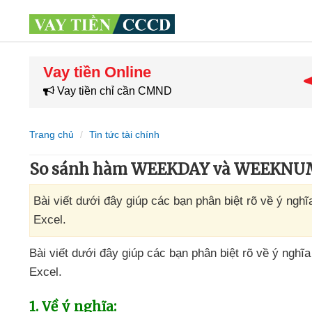
Vay tiền Online
Vay tiền chỉ cần CMND
Trang chủ
Tin tức tài chính
So sánh hàm WEEKDAY và WEEKNUM 
Bài viết dưới đây giúp các bạn phân biệt rõ về ý
Excel.
Bài viết
dưới đây giúp
các bạn phân biệt rõ về ý nghĩ
Excel.
1
. Về ý nghĩa: