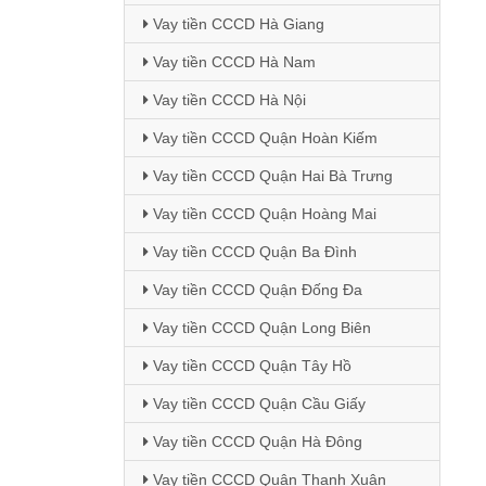
Vay tiền CCCD Hà Giang
Vay tiền CCCD Hà Nam
Vay tiền CCCD Hà Nội
Vay tiền CCCD Quận Hoàn Kiếm
Vay tiền CCCD Quận Hai Bà Trưng
Vay tiền CCCD Quận Hoàng Mai
Vay tiền CCCD Quận Ba Đình
Vay tiền CCCD Quận Đống Đa
Vay tiền CCCD Quận Long Biên
Vay tiền CCCD Quận Tây Hồ
Vay tiền CCCD Quận Cầu Giấy
Vay tiền CCCD Quận Hà Đông
Vay tiền CCCD Quận Thanh Xuân