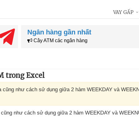
VAY GẤP
Ngân hàng gần nhất
Cây ATM các ngân hàng
trong Excel
 nghĩa cũng như cách sử dụng giữa 2 hàm WEEKDAY và WEEK
a
cũng như cách sử dụng giữa 2 hàm WEEKDAY
và WEEKNU