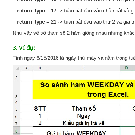
+
return_type = 17
-> tuần bắt đầu vào chủ nhật
và gi
+
return_type = 21
-> tuần bắt đầu vào thứ 2
và giá tr
Như vậy về số tham số 2 hàm giống nhau
nhưng khác 
3
. Ví dụ:
Tính ngày 6/15/2016 là ngày thứ mấy
và nằm trong tu