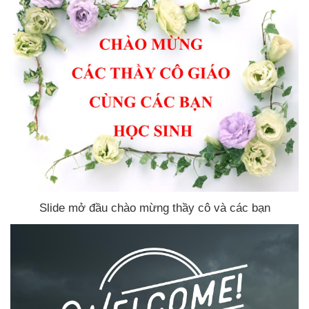
Slide mở đầu chào mừng thầy cô
và
các bạn