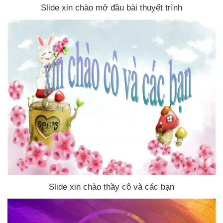
Slide xin chào mở đầu bài thuyết trình
Slide xin chào thầy cô
và
các bạn