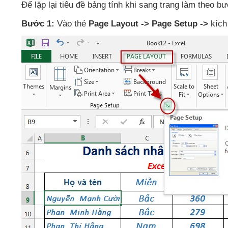
Để lặp lại tiêu đề bảng tính khi sang trang làm theo b
Bước 1:
Vào thẻ
Page Layout -> Page Setup ->
kích