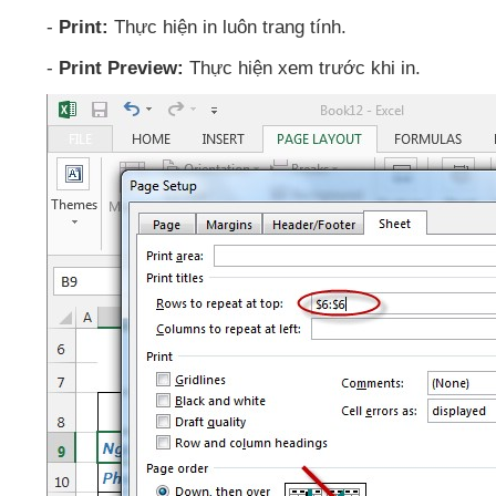
-
Print:
Thực hiện in luôn trang tính.
-
Print Preview:
Thực hiện xem trước khi in.