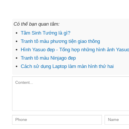
Có thể bạn quan tâm:
Tâm Sinh Tướng là gì?
Tranh tô màu phương tiện giao thông
Hình Yasuo đẹp - Tổng hợp những hình ảnh Yasuo
Tranh tô màu Ninjago đẹp
Cách sử dụng Laptop làm màn hình thứ hai