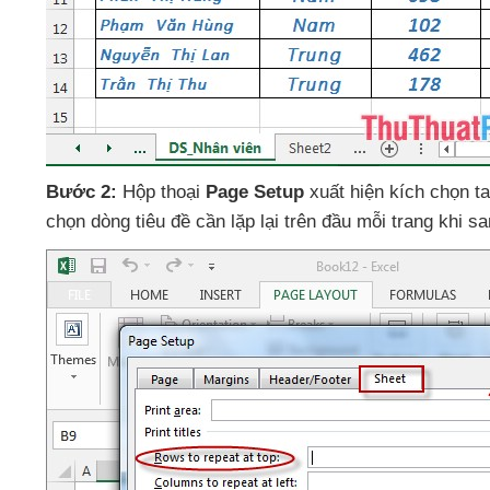
Bước 2:
Hộp thoại
Page Setup
xuất hiện kích chọn t
chọn dòng tiêu đề cần lặp lại trên đầu mỗi trang khi s