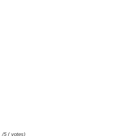
/5 ( votes)