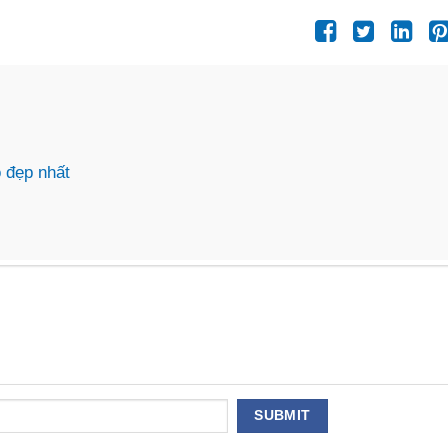
 đẹp nhất