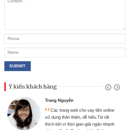
Ý kiến khách hàng
Đoàn Hữu Cảnh
Mình cần tiền gấp 
b cho vay tiền online
chiếc xe wave nhưng t
ện, dễ hiểu.Tôi rất
gói vay tiền bằng CMN
i gian giải ngân nhanh
cần gặp mặt nên rất tiện