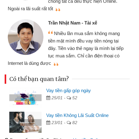
 thực hiện Online.
thiệu cho bạn bè biết
Cấn Văn Lực - Tạp h
- Tài xế
Tôi kinh doanh buôn
ua sắm không mang
nhiều lúc cần vốn nhập
u vay tiền nóng tại
đến website qua bạn bè 
ẻ ngay là mình lại tiếp
đã giải quyết được côn
ỉ cần điện thoại có
mình nhanh chóng
Có thể bạn quan tâm?
Vay tiền gấp góp ngày
25/01 -
52
Vay tiền Không Lãi Suất Online
23/01 -
82