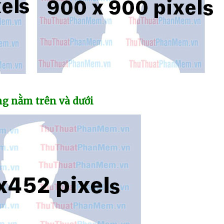
ang nằm trên
và dưới