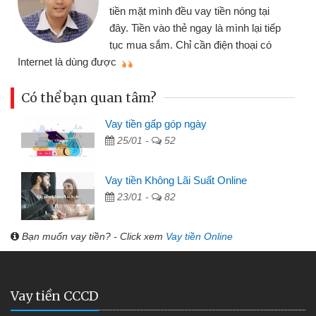
tiền mặt mình đều vay tiền nóng tại
đây. Tiền vào thẻ ngay là mình lại tiếp
tục mua sắm. Chỉ cần điện thoại có
mì
Internet là dùng được
Có thể bạn quan tâm?
Vay tiền gấp góp ngày
25/01 -
52
Vay tiền Không Lãi Suất Online
23/01 -
82
Bạn muốn vay tiền? - Click xem
Vay tiền Online
Vay tiền CCCD