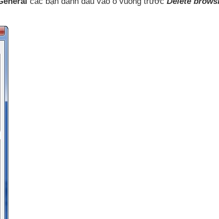
eneral
các bạn đánh dấu vào ô vuông trước
Delete brows