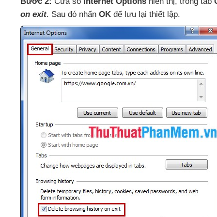
Bước 2:
Cửa sổ
Internet Options
hiển thị
, trong tab
G
on exit
. Sau đó nhấn
OK
để lưu lại thiết lập.