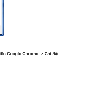
hiển Google Chrome
->
Cài đặt
.