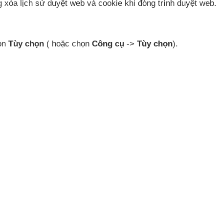
ng xóa lịch sử duyệt web
và cookie khi đóng trình duyệt web.
ọn
Tùy chọn
(
hoặc chọn
Công cụ
->
Tùy chọn
).