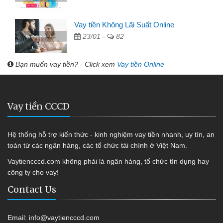
Vay tiền Không Lãi Suất Online
23/01 -
82
Bạn muốn vay tiền? - Click xem
Vay tiền Online
Vay tiền CCCD
Hệ thống hỗ trợ kiến thức - kinh nghiệm vay tiền nhanh, uy tín, an
toàn từ các ngân hàng, các tổ chức tài chính ở Việt Nam.
Vaytiencccd.com không phải là ngân hàng, tổ chức tín dụng hay
công ty cho vay!
Contact Us
Email:
info@vaytiencccd.com