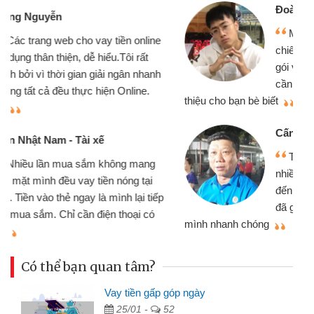
Đoàn Hữu Cảnh
Mình cần tiền gấp nên định cầm cố
chiếc xe wave nhưng thật may đã có
gói vay tiền bằng CMND online không
cần gặp mặt nên rất tiện lợi, sẽ giới
thiệu cho bạn bè biết
qu
Cấn Văn Lực - Tạp hóa
Tôi kinh doanh buôn bán nhỏ lẻ
nhiều lúc cần vốn nhập hàng, nhờ biết
đến website qua bạn bè giới thiệu tôi
đã giải quyết được công việc của
mình nhanh chóng
th
Có thể bạn quan tâm?
Vay tiền gấp góp ngày
25/01 -
52