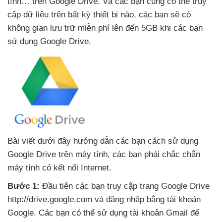
tính… trên Google Drive
. Và
các bạn
cũng
có thể truy
cập dữ liệu trên bất kỳ thiết bị nào
,
các bạn
sẽ có
không gian lưu trữ miễn phí
lên đến 5GB khi
các bạn
sử dụng Google Drive.
Bài viết
dưới đây hướng dẫn
các bạn cách sử dụng
Google Drive trên máy tính
,
các bạn phải chắc chắn
máy tính có kết nối Internet.
Bước 1:
Đầu tiên
các bạn truy cập trang Google Drive
http://drive.google.com
và đăng nhập bằng tài khoản
Google
. Các bạn
có thể sử dụng tài khoản Gmail
để