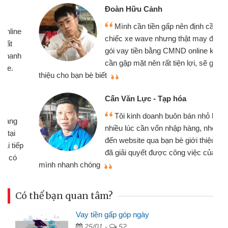
Đoàn Hữu Cảnh
Mình cần tiền gấp nên định cầm cố
chiếc xe wave nhưng thật may đã có
gói vay tiền bằng CMND online không
cần gặp mặt nên rất tiện lợi, sẽ giới
thiệu cho bạn bè biết
qu
Cấn Văn Lực - Tạp hóa
Tôi kinh doanh buôn bán nhỏ lẻ
nhiều lúc cần vốn nhập hàng, nhờ biết
đến website qua bạn bè giới thiệu tôi
đã giải quyết được công việc của
mình nhanh chóng
th
Có thể bạn quan tâm?
Vay tiền gấp góp ngày
25/01 -
52