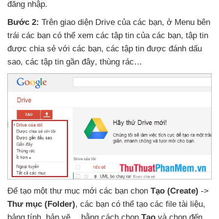
đăng nhập.
Bước 2:
Trên giao diện Drive
của
các bạn
, ở Menu bên
trái
các bạn
có thể xem
các tập tin
của
các bạn
, tập tin
được chia sẻ
với
các bạn
,
các tập tin
được đánh dấu
sao
,
các tập tin gần đây
, thùng rác…
Để tạo một thư mục mới
các bạn chọn
Tạo (Create)
->
Thư mục (Folder)
,
các bạn
có thể tạo
các file tài liệu
,
bảng tính
, bản vẽ… bằng cách chọn
Tạo
và chọn đến