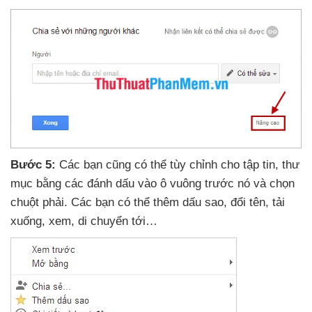
Bước 5:
Các bạn
cũng
có thể tùy chỉnh cho tập tin
, thư
mục bằng
các đánh dấu vào ô vuông trước nó
và chọn
chuột phải
. Các bạn
có thể thêm dấu sao
, đổi tên
, tải
xuống
, xem
, di chuyển tới…