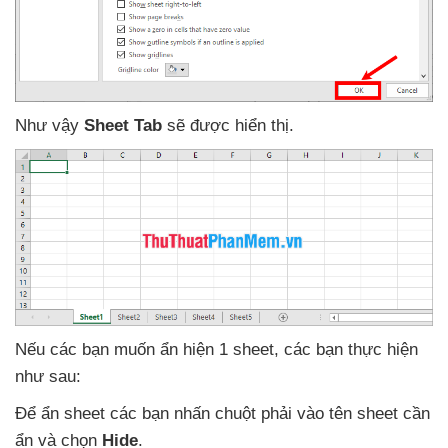
Như vậy
Sheet Tab
sẽ
được hiển thị.
Nếu
các bạn muốn ẩn hiện 1 sheet
,
các bạn thực hiện
như sau:
Để ẩn sheet
các bạn nhấn chuột phải vào tên sheet cần
ẩn
và chọn
Hide
.