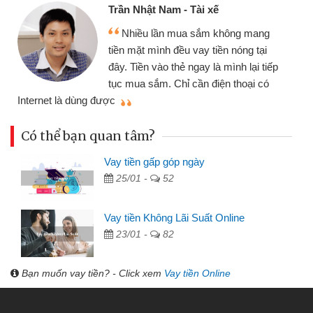
Cấn Văn Lực - Tạp hóa
Tôi kinh doanh buôn bán nhỏ lẻ
nhiều lúc cần vốn nhập hàng, nhờ biết
đến website qua bạn bè giới thiệu tôi
p
đã giải quyết được công việc của
mình nhanh chóng
t
Có thể bạn quan tâm?
Vay tiền gấp góp ngày
25/01 -
52
Vay tiền Không Lãi Suất Online
23/01 -
82
Bạn muốn vay tiền? - Click xem
Vay tiền Online