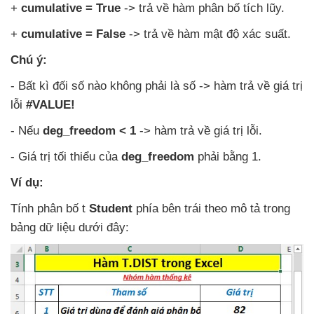
+
cumulative = True
-> trả về hàm phân bố tích lũy.
+
cumulative = False
-> trả về hàm mật độ xác suất.
Chú ý:
- Bất kì đối số nào không phải là số -> hàm trả về giá trị
lỗi
#VALUE!
-
Nếu
deg_freedom < 1
-> hàm trả về giá trị lỗi.
- Giá trị tối thiểu
của
deg_freedom
phải bằng 1.
Ví dụ:
Tính phân bố t
Student
phía bên trái theo mô tả trong
bảng dữ liệu
dưới đây: