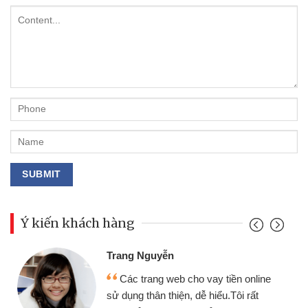
Ý kiến khách hàng
Đoàn Hữu Cảnh
Mình cần tiền gấp nên định cầm cố
chiếc xe wave nhưng thật may đã có
gói vay tiền bằng CMND online không