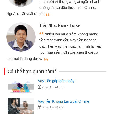
cần gặp mặt nên rất tiện lợi, sẽ giới
thiệu cho bạn bè biết
qu
Cấn Văn Lực - Tạp hóa
Tôi kinh doanh buôn bán nhỏ lẻ
nhiều lúc cần vốn nhập hàng, nhờ biết
đến website qua bạn bè giới thiệu tôi
đã giải quyết được công việc của
mình nhanh chóng
th
Có thể bạn quan tâm?
Vay tiền gấp góp ngày
25/01 -
52
Vay tiền Không Lãi Suất Online
23/01 -
82