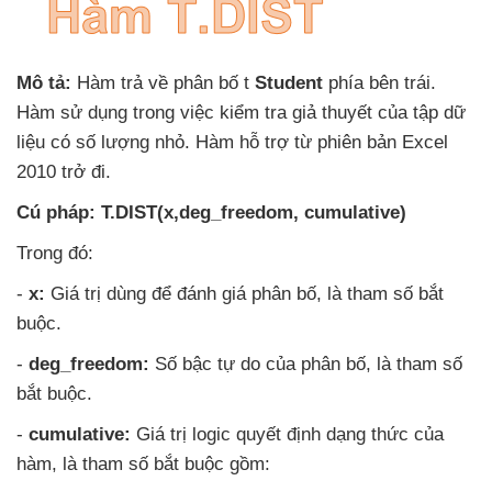
Mô tả:
Hàm trả về phân bố t
Student
phía bên trái
.
Hàm sử dụng trong việc kiểm tra giả thuyết
của tập dữ
liệu có số lượng nhỏ
. Hàm hỗ trợ từ phiên bản Excel
2010 trở đi.
Cú pháp:
T.DIST(x,deg_freedom
, cumulative)
Trong đó:
-
x:
Giá trị dùng
để đánh giá phân bố
, là tham số bắt
buộc.
-
deg_freedom:
Số bậc tự do
của phân bố
, là tham số
bắt buộc.
-
cumulative:
Giá trị logic quyết định dạng thức
của
hàm
, là tham số bắt buộc gồm: