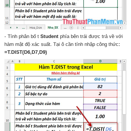
-
Tính phân bố t
Student
phía bên trái
được trả về
với
hàm mật độ xác suất
. Tại ô cần tính nhập công thức
:
=T.DIST(D6,D7,D9)