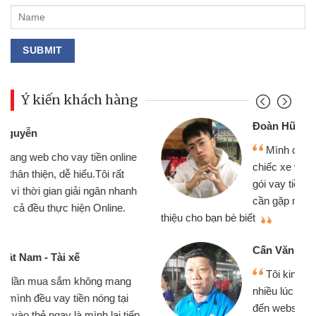
Ý kiến khách hàng
Đoàn Hữu Cảnh
Mình cần tiền gấp nên định cầm cố
chiếc xe wave nhưng thật may đã có
gói vay tiền bằng CMND online không
cần gặp mặt nên rất tiện lợi, sẽ giới
thiệu cho bạn bè biết
qu
Cấn Văn Lực - Tạp hóa
Tôi kinh doanh buôn bán nhỏ lẻ
nhiều lúc cần vốn nhập hàng, nhờ biết
đến website qua bạn bè giới thiệu tôi