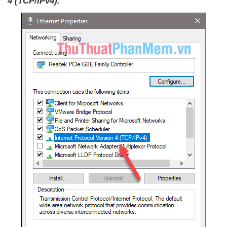
4 (TCP/IPv4).