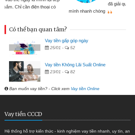
đã giải quyết được công việc của
mình nhanh chóng
th
Có thể bạn quan tâm?
Vay tiền gấp góp ngày
25/01 -
52
Vay tiền Không Lãi Suất Online
23/01 -
82
Bạn muốn vay tiền? - Click xem
Vay tiền Online
Vay tiền CCCD
Hệ thống hỗ trợ kiến thức - kinh nghiệm vay tiền nhanh, uy tín, an