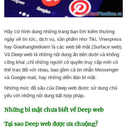
Hãy cứ hình dung
những trang bạn tìm kiếm thường
ngày về tin tức
, dịch vụ
, sản phẩm như Tiki
, Vnexpress
hay Giaohangtietkiem là
các web bề mặt (Surface web)
.
Và Deep web là
những nội dung ẩn bên dưới
và không
công khai ,chỉ
những người có quyền truy cập mới
có
thể trao đổi
với nhau
,
bao gồm cả tin nhắn Messenger
và Google mail
, hay
những diễn đàn bí mật.
Những mức độ sâu
của Deep web
được sử dụng chủ
yếu
với
những nội dung bất hợp pháp
.
Những bí mật chưa biết về Deep web
Tại sao Deep web
được ưa chuộng?