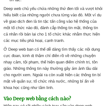
Deep web chủ yếu chứa
những thứ đen tối
và vượt khỏi
hiểu biết
của
những người chưa từng vào đó
. Một ví dụ
về giao dịch đen là tin tặc tấn công vào hệ thống
của
một tổ chức nào đó
, đánh cắp thông tin mật
, thông tin
cá nhân rồi bán lại cho 1 tổ chức khác
nhằm thực hiện
các mục tiêu phá hoại
, cạnh tranh.
Ở Deep web bạn
có thể dễ dàng tìm thấy
các nội dụng
cực đoan
, kinh dị thậm chí điên rồ về
những chuyện
nhạy cảm
, tội phạm
, thể hiện quan điểm chính trị
, tôn
giáo
.
Những thông tin này thường gây ám ảnh lâu dài
cho người xem
.
Ngoài ra còn xuất hiện
các thông tin bí
mật về quân sự
, tổ chức nhà nước
,
những bí ẩn về
khoa học
cũng như tâm linh.
Vào Deep web bằng cách nào?
Hiện nay có
rất nhiều cách truy cập vào deep web