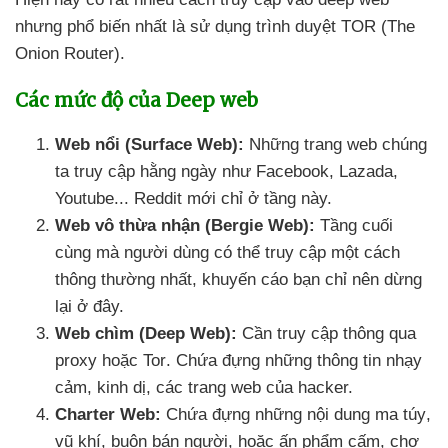
nhưng phổ biến nhất là sử dụng trình duyệt TOR (The
Onion Router)
.
Các mức độ
của Deep web
Web nổi (Surface Web):
Những trang web chúng
ta truy cập hằng ngày như Facebook
, Lazada
,
Youtube..
. Reddit mới chỉ ở tầng này.
Web vô thừa nhận (Bergie Web):
Tầng cuối
cùng
mà người dùng
có thể truy cập một cách
thông thường nhất
, khuyến cáo bạn chỉ nên dừng
lại ở đây.
Web chìm (Deep Web):
Cần truy cập thông qua
proxy
hoặc Tor
. Chứa đựng
những thông tin nhạy
cảm
, kinh dị
,
các trang web
của hacker.
Charter Web:
Chứa đựng
những nội dung ma túy
,
vũ khí
, buôn bán người
,
hoặc ấn phẩm cấm
, chợ