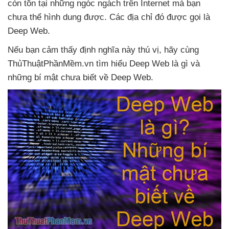
còn tồn tại
những ngóc ngách trên Internet
mà bạn
chưa thể hình dung
được
. Các địa chỉ đó
được gọi là
Deep Web
.
Nếu bạn cảm thấy định nghĩa này thú vị
, hãy cùng
ThủThuậtPhầnMềm.vn tìm hiểu Deep Web là gì
và
những bí mật chưa biết về Deep Web.