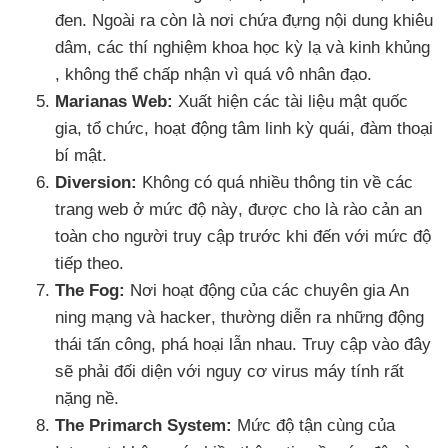
đen
.
Ngoài ra còn là nơi chứa đựng nội dung khiêu
dâm
,
các thí nghiệm khoa học kỳ lạ
và kinh khủng
, không thể chấp nhận vì
quá vô nhân đạo.
Marianas Web:
Xuất hiện
các tài liệu mật quốc
gia
, tổ chức
, hoạt động tâm linh kỳ quái
, đàm thoại
bí mật.
Diversion:
Không có
quá nhiều thông tin về
các
trang web ở mức độ này
,
được cho là rào cản an
toàn cho người truy cập trước khi đến
với mức độ
tiếp theo.
The Fog:
Nơi hoạt động
của
các chuyên gia An
ning mạng
và hacker
, thường diễn ra
những động
thái tấn công
, phá hoại lẫn nhau
. Truy cập vào đây
sẽ phải đối diện
với nguy cơ virus máy tính
rất
nặng nề.
The Primarch System:
Mức độ tận cùng
của