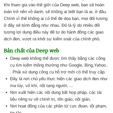
Khi tham gia vào thế giới
của Deep web
, bạn
sẽ hoàn
toàn trở nên vô danh
,
sẽ không ai biết bạn là ai
, ở đâu
.
Chính vì thế không ai
có thể đe dọa bạn
,
mọi đối tượng
ở đây
sẽ bình đẳng như nhau
. Đó là lý do nhiều đối
tượng lợi dụng điều này
để tự do hành đồng
các giao
dịch đen
, vượt ra khỏi sự kiểm soát
của chính phủ.
Bản chất
của Deep web
Deep web không thể
được tìm thấy bằng
các công
cụ tìm kiếm thông thường như Google
, Bing,Yahoo..
. Phải sử dụng công cụ hỗ trợ mới
có thể truy cập.
Đây là nơi chủ yếu thực hiện
các giao dịch đen như
ma túy
, vũ khí
, nội tạng người
, ...
Nơi xuất hiện
các nội dung bất hợp pháp
,
các tài
liệu
riêng tư về chính trị
, tôn giáo
, nội gián.
Nơi hoạt động
của
các phần tử cực đoan
, tội phạm
,
tin tặc.