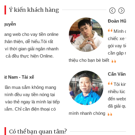
Ý kiến khách hàng
Đoàn Hữu Cảnh
Mình cần tiền gấp nên định cầm cố
chiếc xe wave nhưng thật may đã có
gói vay tiền bằng CMND online không
cần gặp mặt nên rất tiện lợi, sẽ giới
thiệu cho bạn bè biết
qu
Cấn Văn Lực - Tạp hóa
Tôi kinh doanh buôn bán nhỏ lẻ
nhiều lúc cần vốn nhập hàng, nhờ biết
đến website qua bạn bè giới thiệu tôi
đã giải quyết được công việc của
mình nhanh chóng
th
Có thể bạn quan tâm?