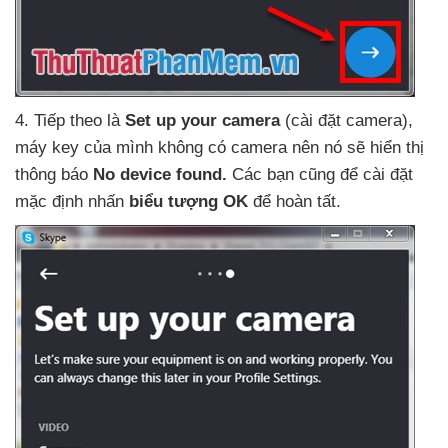
4
. Tiếp theo là
Set up your camera
(cài đặt camera)
,
máy key
của mình không có camera nên nó
sẽ hiển thị
thông báo
No device found.
Các bạn
cũng
để cài đặt
mặc định nhấn
biểu tượng OK
để hoàn tất.