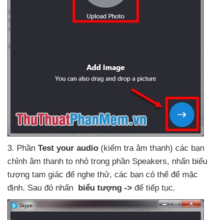
3
. Phần
Test your audio
(kiểm tra âm thanh)
các bạn
chỉnh âm thanh to nhỏ trong phần Speakers
, nhấn biểu
tượng tam giác
để nghe thử
,
các bạn
có thể
để mặc
định
. Sau đó nhấn
biểu tượng ->
để tiếp tục.