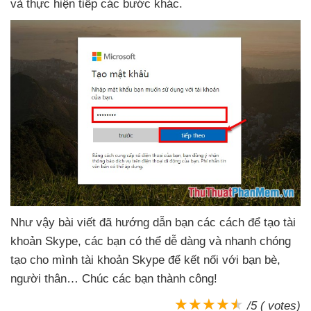
và thực hiện tiếp
các bước khác.
Như vậy bài viết
đã hướng dẫn bạn
các cách
để tạo tài
khoản Skype
,
các bạn
có thể dễ dàng
và nhanh chóng
tạo cho mình tài khoản Skype
để kết nối
với bạn bè
,
người thân… Chúc
các bạn thành công!
/5 ( votes)