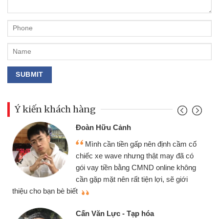
Ý kiến khách hàng
Đoàn Hữu Cảnh
Mình cần tiền gấp nên định cầm cố
chiếc xe wave nhưng thật may đã có
gói vay tiền bằng CMND online không
cần gặp mặt nên rất tiện lợi, sẽ giới
thiệu cho bạn bè biết
qu
Cấn Văn Lực - Tạp hóa