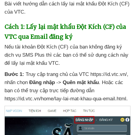
Bài viết hướng dẫn cách lấy lại mật khẩu Đột Kích (CF)
của VTC.
Cách 1: Lấy lại mật khẩu Đột Kích (CF)
của
VTC qua Email đăng ký
Nếu tài khoản Đột Kích (CF)
của bạn không đăng ký
dịch vụ SMS Plus
thì
các bạn
có thể sử dụng cách này
để lấy lại mật khẩu VTC.
Bước 1:
Truy cập trang chủ
của VTC https://id.vtc.vn/
,
nhấn chọn
Đăng nhập
->
Quên mật khẩu
. Hoặc
các
bạn
có thể truy cập trực tiếp đường dẫn
https://id.vtc.vn/home/lay-lai-mat-khau-qua-email.html.