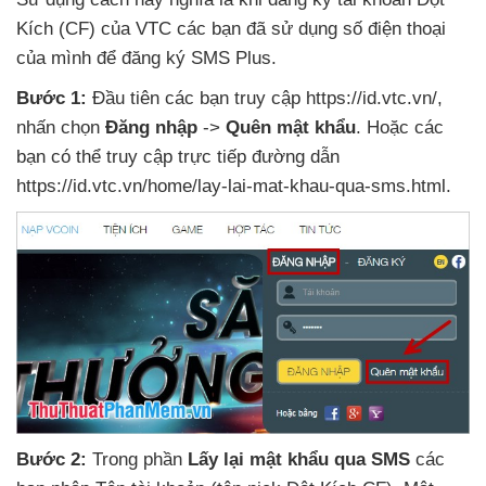
Kích (CF)
của VTC
các bạn
đã sử dụng số điện thoại
của mình
để đăng ký SMS Plus.
Bước 1:
Đầu tiên
các bạn truy cập https://id.vtc.vn/
,
nhấn chọn
Đăng nhập
->
Quên mật khẩu
. Hoặc
các
bạn
có thể truy cập trực tiếp đường dẫn
https://id.vtc.vn/home/lay-lai-mat-khau-qua-sms.html.
Bước 2:
Trong phần
Lấy lại mật khẩu qua SMS
các