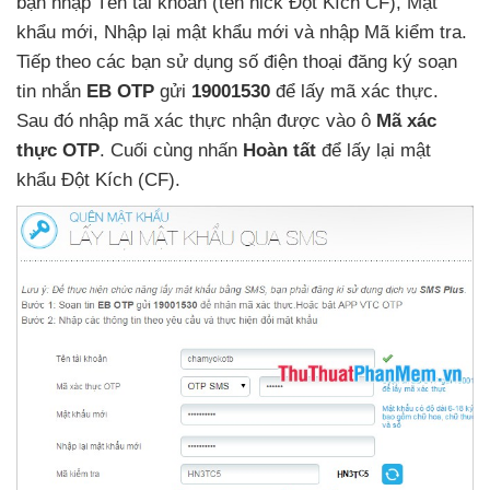
bạn nhập Tên tài khoản (tên nick Đột Kích CF)
, Mật
khẩu mới
, Nhập lại mật khẩu mới
và nhập Mã kiểm tra
.
Tiếp theo
các bạn sử dụng số điện thoại đăng ký soạn
tin nhắn
EB OTP
gửi
19001530
để lấy mã xác thực
.
Sau đó nhập mã xác thực nhận
được vào ô
Mã xác
thực OTP
. Cuối cùng nhấn
Hoàn tất
để lấy lại mật
khẩu Đột Kích (CF)
.