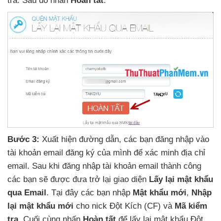
tra
. Sau đó nhấn
Hoàn tất
.
Bước 3:
Xuất hiện đường dẫn
,
các bạn đăng nhập vào
tài khoản email đăng ký
của mình
để xác minh địa chỉ
email
. Sau khi đăng nhập tài khoản email thành công
các bạn
sẽ
được đưa trở lại giao diện
Lấy lại mật khẩu
qua Email
. Tại đây
các bạn nhập
Mật khẩu mới
,
Nhập
lại mật khẩu mới
cho nick Đột Kích (CF)
và
Mã kiểm
tra
. Cuối cùng nhấn
Hoàn tất
để lấy lại mật khẩu Đột