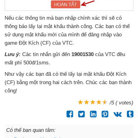
Nếu
các thông tin
mà bạn nhập chính xác
thì
sẽ có
thông báo lấy lại mật khẩu thành công
. Các bạn
có thể
sử dụng mật khẩu mới
của mình
để đăng nhập vào
game Đột Kích (CF)
của VTC
.
Lưu ý:
Các tin nhắn gửi đến
19001530
của VTC đều
mất phí 500đ/1sms
.
Như vậy
các bạn
đã
có thể lấy lại mật khẩu Đột Kích
(CF) bằng một trong hai cách trên
. Chúc
các bạn thành
công!
/5 ( votes)
Có thể bạn quan tâm: