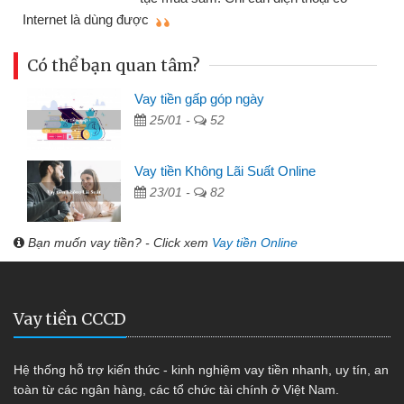
mình nhanh chóng
th
Có thể bạn quan tâm?
Vay tiền gấp góp ngày
25/01 -
52
Vay tiền Không Lãi Suất Online
23/01 -
82
Bạn muốn vay tiền? - Click xem
Vay tiền Online
Vay tiền CCCD
Hệ thống hỗ trợ kiến thức - kinh nghiệm vay tiền nhanh, uy tín, an
toàn từ các ngân hàng, các tổ chức tài chính ở Việt Nam.