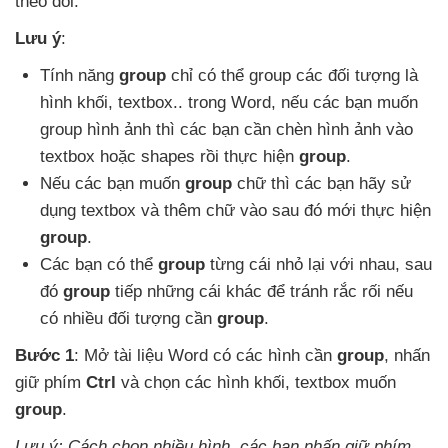
theo dõi.
Lưu ý
:
Tính năng
group
chỉ
có thể group
các đối tượng là
hình khối
, textbox.
. trong Word
,
nếu
các bạn muốn
group hình ảnh
thì
các bạn cần chèn hình ảnh vào
textbox
hoặc shapes rồi thực hiện
group
.
Nếu
các bạn muốn
group
chữ
thì
các bạn hãy sử
dụng textbox
và thêm chữ vào
sau đó mới thực hiện
group
.
Các bạn
có thể
group
từng cái nhỏ lại
với nhau
,
sau
đó
group
tiếp
những cái khác
để tránh rắc rối
nếu
có nhiều đối tượng cần
group
.
Bước 1
: Mở tài liệu Word có
các hình cần
group
, nhấn
giữ phím
Ctrl
và chọn
các hình khối
, textbox muốn
group
.
Lưu ý: Cách chọn nhiều hình
,
các bạn nhấn giữ phím