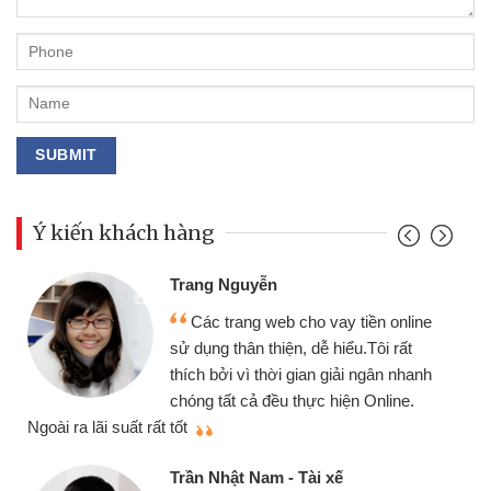
Ý kiến khách hàng
Đoàn Hữu Cảnh
Mình cần tiền gấp nên 
o vay tiền online
chiếc xe wave nhưng thật
dễ hiểu.Tôi rất
gói vay tiền bằng CMND o
an giải ngân nhanh
cần gặp mặt nên rất tiện lợi
ực hiện Online.
thiệu cho bạn bè biết
Cấn Văn Lực - Tạp hóa
i xế