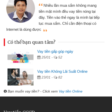
Tôi kinh doanh buôn bán
sắm không mang
nhiều lúc cần vốn nhập hàn
ay tiền nóng tại
đến website qua bạn bè giới
ay là mình lại tiếp
đã giải quyết được công v
n điện thoại có
mình nhanh chóng
Có thể bạn quan tâm?
Vay tiền gấp góp ngày
25/01 -
52
Vay tiền Không Lãi Suất Online
23/01 -
82
Bạn muốn vay tiền? - Click xem
Vay tiền Online