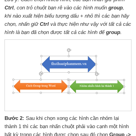
Ctrl
, con trỏ chuột bạn rê vào
các hình muốn
group
,
khi nào xuất hiện biểu tượng dấu + nhỏ
thì
các bạn hãy
chọn
, nhấn giữ
Ctrl
và thực hiện
như vậy
với
tất cả
các
hình là bạn
đã chọn
được tất cả
các hình
để
group
.
Bước 2:
Sau khi chọn xong
các hình cần nhóm lại
thành 1
thì
các bạn nhấn chuột phải vào cạnh một hình
bất kỳ trong
các hình
được chọn
sau đó chọn
Group ->