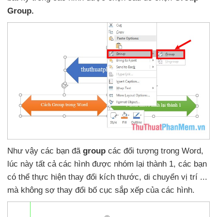
Group.
Như vậy
các bạn
đã
group
các đối tượng trong Word
,
lúc này
tất cả
các hình
được nhóm lại thành 1
,
các bạn
có thể thực hiện thay đổi kích thước
, di chuyển vị trí ..
.
mà không sợ thay đổi bố cục sắp xếp
của
các hình.