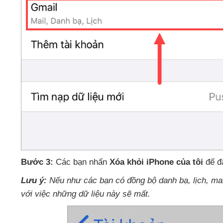
Bước 3:
Các bạn nhấn
Xóa khỏi iPhone
của tôi
để đ
Lưu ý:
Nếu như
các bạn có đồng bộ danh bạ
, lịch
, ma
với việc
những dữ liệu này
sẽ mất.