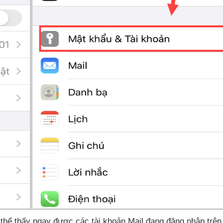
 thể thấy ngay
được
các tài khoản Mail đang đăng nhập trên 