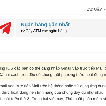
VAY GẤP
Ngân hàng gần nhất
Cây ATM các ngân hàng
ng IOS các bạn có thể đăng nhập Gmail vào trực tiếp Mail t
ả hai cách trên đều có chung một phương thức hoạt động n
ail vào trực tiếp Mail trên hệ thống
hoặc sử dụng ứng dụng
g thức hoạt động nên tính năng
của chúng đầy đủ như nhau
,
 phát triển thứ 3
. Trong bài viết này
, Thủ thuật phần mềm
s