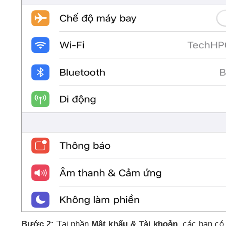
Bước 2:
Tại phần
Mật khẩu & Tài khoản
,
các bạn
có