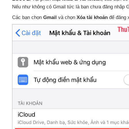
Nếu như không có Gmail tức là bạn chưa đăng nhập Gm
Các bạn chọn
Gmail
và chọn
Xóa tài khoản
để đăng x