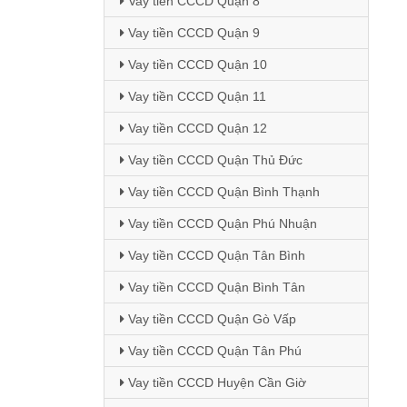
Vay tiền CCCD Quận 8
Vay tiền CCCD Quận 9
Vay tiền CCCD Quận 10
Vay tiền CCCD Quận 11
Vay tiền CCCD Quận 12
Vay tiền CCCD Quận Thủ Đức
Vay tiền CCCD Quận Bình Thạnh
Vay tiền CCCD Quận Phú Nhuận
Vay tiền CCCD Quận Tân Bình
Vay tiền CCCD Quận Bình Tân
Vay tiền CCCD Quận Gò Vấp
Vay tiền CCCD Quận Tân Phú
Vay tiền CCCD Huyện Cần Giờ