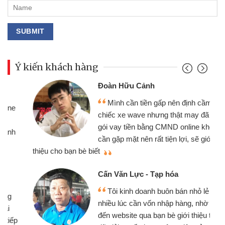
Ý kiến khách hàng
Đoàn Hữu Cảnh
Mình cần tiền gấp nên định cầm cố
chiếc xe wave nhưng thật may đã có
gói vay tiền bằng CMND online không
cần gặp mặt nên rất tiện lợi, sẽ giới
thiệu cho bạn bè biết
qu
Cấn Văn Lực - Tạp hóa
Tôi kinh doanh buôn bán nhỏ lẻ
nhiều lúc cần vốn nhập hàng, nhờ biết
đến website qua bạn bè giới thiệu tôi