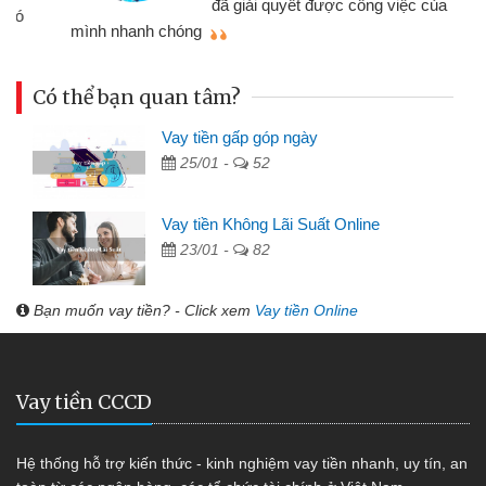
đã giải quyết được công việc của
mình nhanh chóng
th
Có thể bạn quan tâm?
Vay tiền gấp góp ngày
25/01 -
52
Vay tiền Không Lãi Suất Online
23/01 -
82
Bạn muốn vay tiền? - Click xem
Vay tiền Online
Vay tiền CCCD
Hệ thống hỗ trợ kiến thức - kinh nghiệm vay tiền nhanh, uy tín, an