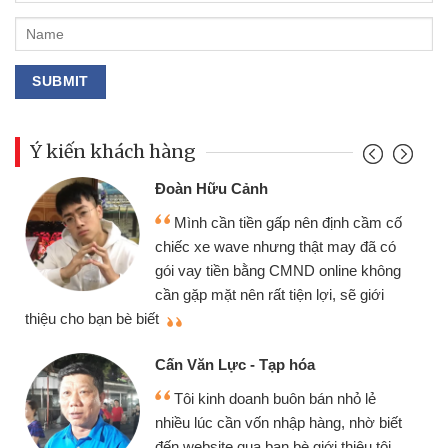
Ý kiến khách hàng
Đoàn Hữu Cảnh
Mình cần tiền gấp nên định cầm cố
chiếc xe wave nhưng thật may đã có
gói vay tiền bằng CMND online không
cần gặp mặt nên rất tiện lợi, sẽ giới
thiệu cho bạn bè biết
qu
Cấn Văn Lực - Tạp hóa
Tôi kinh doanh buôn bán nhỏ lẻ
nhiều lúc cần vốn nhập hàng, nhờ biết
đến website qua bạn bè giới thiệu tôi