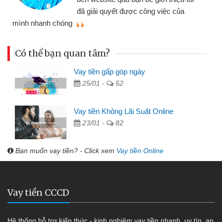
đã giải quyết được công việc của
mình nhanh chóng
th
Có thể bạn quan tâm?
Vay tiền gấp góp ngày
25/01 -
52
Vay tiền Không Lãi Suất Online
23/01 -
82
Bạn muốn vay tiền? - Click xem
Vay tiền Online
Vay tiền CCCD
Hệ thống hỗ trợ kiến thức - kinh nghiệm vay tiền nhanh, uy tín, an