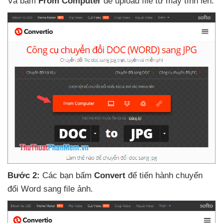
Và bấm
From Computer
để upload file từ máy tính lên.
Bước 2:
Các bạn bấm
Convert
để tiến hành chuyển
đổi Word sang file ảnh.