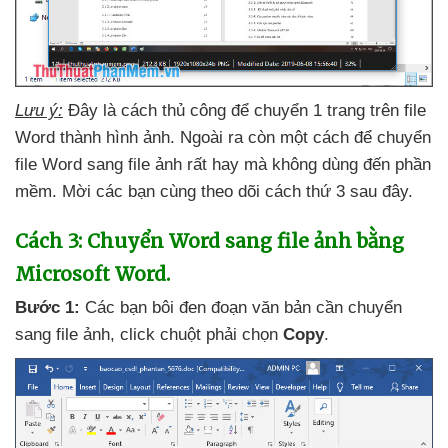
Lưu ý:
Đây là cách thủ công
để chuyển 1 trang trên file
Word thành hình ảnh
.
Ngoài ra còn một cách
để chuyển
file Word sang file ảnh
rất hay
mà không dùng đến phần
mềm
. Mời
các bạn cùng theo dõi cách thứ 3 sau đây.
Cách 3: Chuyển Word sang file ảnh bằng
Microsoft Word
.
Bước 1:
Các bạn bôi đen đoạn văn bản cần chuyển
sang file ảnh
, click chuột phải chọn
Copy
.