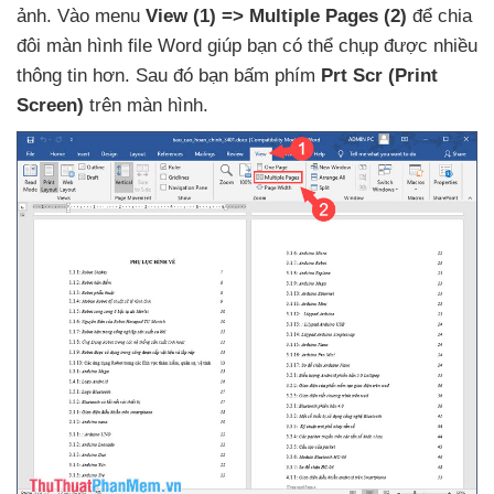
ảnh
. Vào menu
View
(1)
=> Multiple Pages
(2)
để chia
đôi màn hình file Word giúp bạn
có thể chụp
được nhiều
thông tin hơn
. Sau đó bạn bấm phím
Prt Scr (Print
Screen)
trên màn hình
.