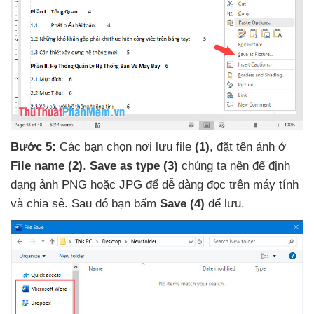
Bước 5:
Các bạn chọn nơi lưu file
(1)
, đặt tên ảnh ở
File name
(2)
.
Save as type
(3)
chúng ta nên
để định
dạng ảnh PNG
hoặc JPG
để dễ dàng đọc trên máy tính
và chia sẻ
. Sau đó bạn bấm
Save
(4)
để lưu
.