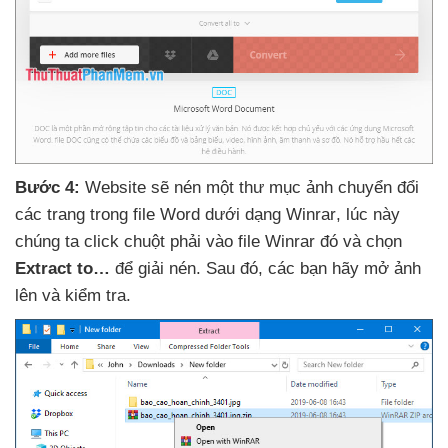
Bước 4:
Website
sẽ nén một thư mục ảnh chuyển đổi
các trang trong file Word dưới dạng Winrar
, lúc này
chúng ta click chuột phải vào file Winrar đó
và chọn
Extract to…
để giải nén
. Sau đó
,
các bạn hãy mở ảnh
lên
và kiểm tra
.