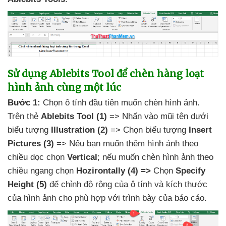
Sử dụng Ablebits Tool
để chèn hàng loạt
hình ảnh cùng một lúc
Bước 1:
Chọn ô tính đầu tiên muốn chèn hình ảnh
.
Trên thẻ
Ablebits Tool
(1)
=> Nhấn vào mũi tên dưới
biểu tượng
Illustration
(2)
=> Chọn biểu tượng
Insert
Pictures
(3)
=>
Nếu bạn muốn thêm hình ảnh theo
chiều dọc chọn
Vertical
;
nếu muốn chèn hình ảnh theo
chiều ngang chọn
Hozirontally
(4)
=>
Chọn
Specify
Height
(5)
để chỉnh độ rộng
của ô tính
và kích thước
của hình ảnh cho phù hợp
với trình bày
của báo cáo
.