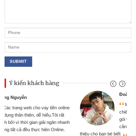
Ý kiến khách hàng
Đoàn Hữu Cảnh
Mình cần tiền gấp nên định cầm cố
chiếc xe wave nhưng thật may đã có
gói vay tiền bằng CMND online không
cần gặp mặt nên rất tiện lợi, sẽ giới
thiệu cho bạn bè biết
qu