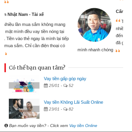
Cấn Văn Lực - Tạp hóa
Tôi kinh doanh buôn bán nhỏ lẻ
nhiều lúc cần vốn nhập hàng, nhờ biết
đến website qua bạn bè giới thiệu tôi
đã giải quyết được công việc của
mình nhanh chóng
th
Có thể bạn quan tâm?
Vay tiền gấp góp ngày
25/01 -
52
Vay tiền Không Lãi Suất Online
23/01 -
82
Bạn muốn vay tiền? - Click xem
Vay tiền Online