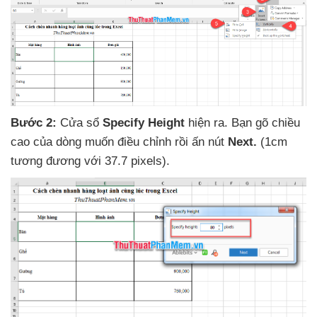
Bước 2:
Cửa sổ
Specify Height
hiện ra
. Bạn gõ chiều
cao
của dòng muốn điều chỉnh rồi ấn nút
Next
.
(1cm
tương đương
với
37.7 pixels)
.