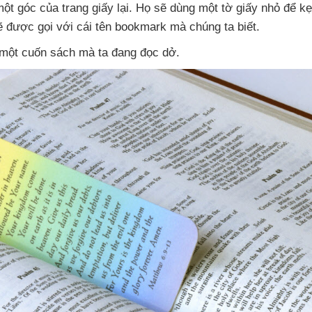
một góc
của trang giấy lại
. Họ
sẽ dùng một tờ giấy nhỏ
để kẹp
ẽ
được gọi
với cái tên bookmark
mà chúng ta biết.
g một cuốn sách
mà ta đang đọc dở.