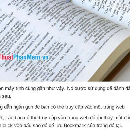
rên máy tính
cũng gần
như vậy
. Nó
được sử dụng
để đánh dấ
n sau.
ng dẫn ngắn gọn
để bạn
có thể truy cập vào một trang web.
ệt
,
các bạn
có thể truy cập vào trang web đó rồi thấy một đ
n click vào dấu sao đó
để lưu Bookmark
của trang đó lại.