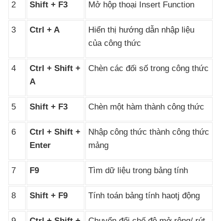
2
Shift + F3
Mở hộp thoại Insert Function
3
Ctrl + A
Hiển thị hướng dẫn nhập liệu
của công thức
4
Ctrl + Shift +
Chèn
các đối số trong công thức
A
5
Shift + F3
Chèn một hàm thành công thức
6
Ctrl + Shift +
Nhập công thức thành công thức
Enter
mảng
7
F9
Tìm dữ liệu trong bảng tính
8
Shift + F9
Tính toán bảng tính haotj động
9
Ctrl + Shift +
Chuyển đổi chế độ mở rộng/ rút