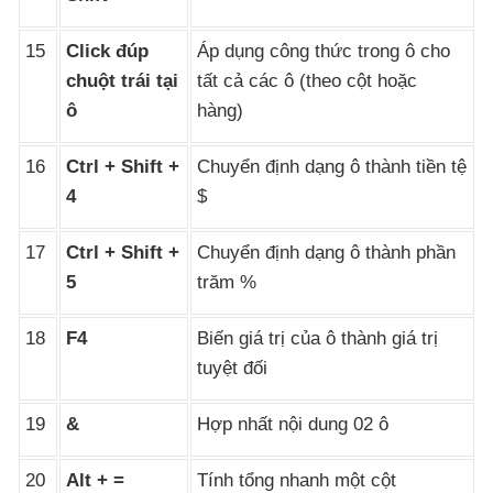
15
Click đúp
Áp dụng công thức trong ô cho
chuột trái tại
tất cả
các ô (theo cột
hoặc
ô
hàng)
16
Ctrl + Shift +
Chuyển định dạng ô thành tiền tệ
4
$
17
Ctrl + Shift +
Chuyển định dạng ô thành phần
5
trăm %
18
F4
Biến giá trị
của ô thành giá trị
tuyệt đối
19
&
Hợp nhất nội dung 02 ô
20
Alt + =
Tính tổng nhanh một cột