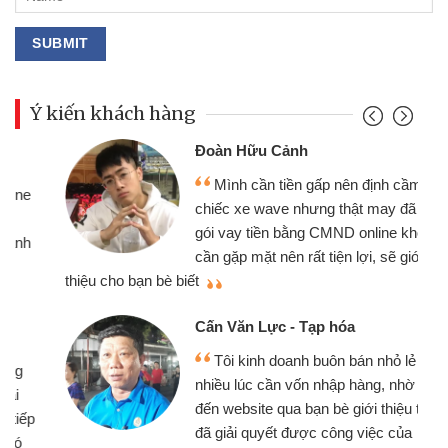
Ý kiến khách hàng
Đoàn Hữu Cảnh
Mình cần tiền gấp nên định cầm cố
chiếc xe wave nhưng thật may đã có
gói vay tiền bằng CMND online không
cần gặp mặt nên rất tiện lợi, sẽ giới
thiệu cho bạn bè biết
qu
Cấn Văn Lực - Tạp hóa
Tôi kinh doanh buôn bán nhỏ lẻ
nhiều lúc cần vốn nhập hàng, nhờ biết
đến website qua bạn bè giới thiệu tôi
đã giải quyết được công việc của