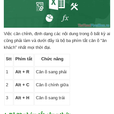
Việc căn chỉnh
, định dạng
các nội dung trong ô bất kỳ ai
cũng phải làm
và
dưới đây là bộ ba phím tắt căn ô “ăn
khách” nhất
mọi thời đại.
Stt
Phím tắt
Chức năng
1
Alt + R
Căn ô sang phải
2
Alt + C
Căn ô chính giữa
3
Alt + H
Căn ô sang trái