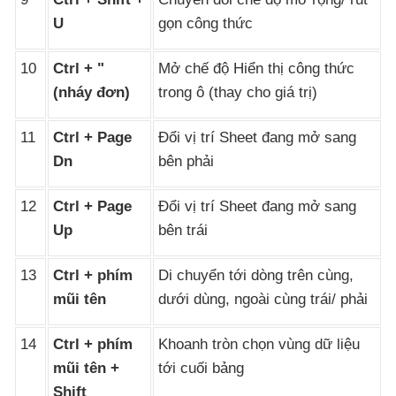
U
gọn công thức
10
Ctrl + "
Mở chế độ Hiển thị công thức
(nháy đơn)
trong ô (thay cho giá trị)
11
Ctrl + Page
Đổi vị trí Sheet đang mở sang
Dn
bên phải
12
Ctrl + Page
Đổi vị trí Sheet đang mở sang
Up
bên trái
13
Ctrl + phím
Di chuyển tới dòng trên cùng
,
mũi tên
dưới dùng
, ngoài cùng trái/ phải
14
Ctrl + phím
Khoanh tròn chọn vùng dữ liệu
mũi tên +
tới cuối bảng
Shift