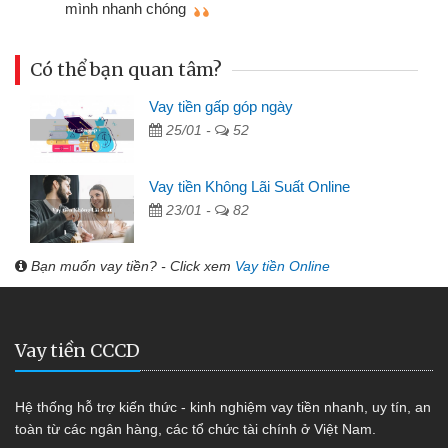
mình nhanh chóng
th
Có thể bạn quan tâm?
Vay tiền gấp góp ngày
25/01 -
52
Vay tiền Không Lãi Suất Online
23/01 -
82
Bạn muốn vay tiền? - Click xem
Vay tiền Online
Vay tiền CCCD
Hệ thống hỗ trợ kiến thức - kinh nghiệm vay tiền nhanh, uy tín, an
toàn từ các ngân hàng, các tổ chức tài chính ở Việt Nam.