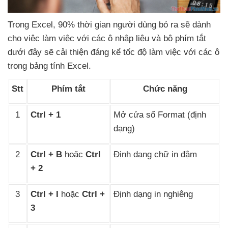
Trong Excel
, 90% thời gian người dùng bỏ ra
sẽ dành
cho việc làm việc
với
các ô nhập liệu
và bộ phím tắt
dưới đây
sẽ cải thiện đáng kể tốc độ làm việc
với
các ô
trong bảng tính Excel.
Stt
Phím tắt
Chức năng
1
Ctrl + 1
Mở cửa sổ Format (định
dạng)
2
Ctrl + B
hoặc
Ctrl
Định dạng chữ in đậm
+ 2
3
Ctrl + I
hoặc
Ctrl +
Định dạng in nghiêng
3