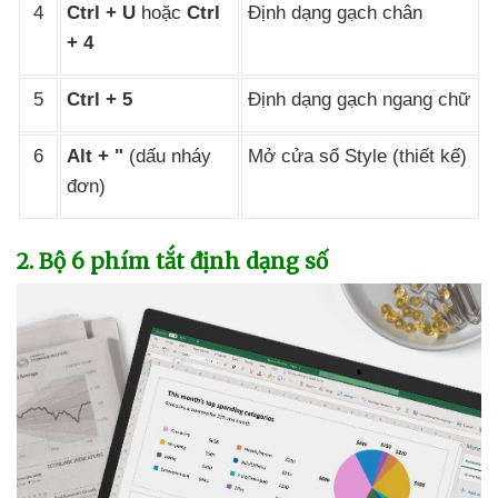
4
Ctrl + U
hoặc
Ctrl
Định dạng gạch chân
+ 4
5
Ctrl + 5
Định dạng gạch ngang chữ
6
Alt + "
(dấu nháy
Mở cửa sổ Style (thiết kế)
đơn)
2
. Bộ 6 phím tắt định dạng số