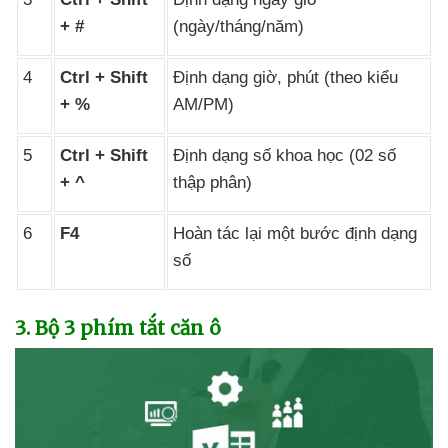
+ #
(ngày/tháng/năm)
4
Ctrl + Shift
Định dạng giờ
, phút (theo kiểu
+ %
AM/PM)
5
Ctrl + Shift
Định dạng số khoa học (02 số
+ ^
thập phân)
6
F4
Hoàn tác lại một bước định dạng
số
3
. Bộ 3 phím tắt căn ô