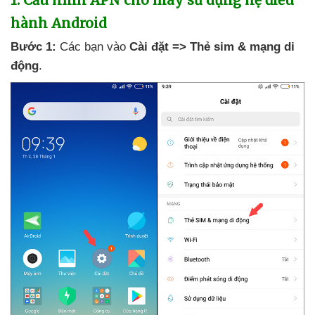
1
. Cấu hình APN cho máy sử dụng hệ điều
hành Android
Bước 1:
Các bạn vào
Cài đặt => Thẻ sim & mạng di
động
.