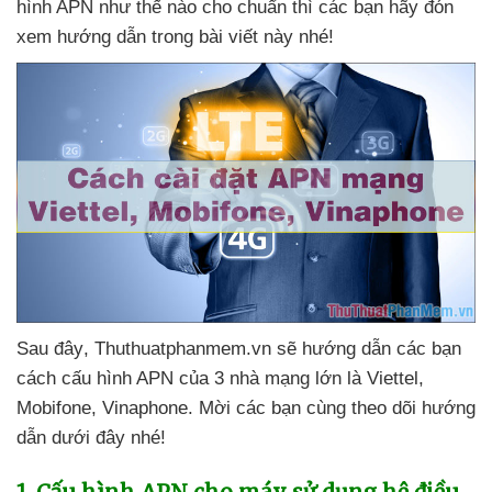
hình APN như thế nào cho chuẩn
thì
các bạn hãy đón
xem hướng dẫn trong bài viết này
nhé!
Sau đây
, Thuthuatphanmem.vn
sẽ hướng dẫn
các bạn
cách cấu hình APN
của 3 nhà mạng lớn là Viettel
,
Mobifone
, Vinaphone
. Mời
các bạn cùng theo dõi hướng
dẫn
dưới đây
nhé!