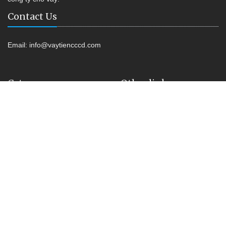
Contact Us
Email:
info@vaytiencccd.com
Category
Other link
Vay tiền Online
Shop Kiss
Vay tiền Không Lãi Suất
Vay tiền CCCD
Kiểm tra nợ xấu
Vay tiền Online
Liên hệ