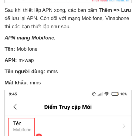
Sau khi thiết lập APN xong
,
các bạn bấm
Thêm => Lưu
để lưu lại APN
. Còn đối
với mạng Mobifone
, Vinaphone
thì
các bạn thiết lập
như sau
.
APN mạng Mobifone.
Tên:
Mobifone
APN:
m-wap
Tên người dùng:
mms
Mật khẩu:
mms