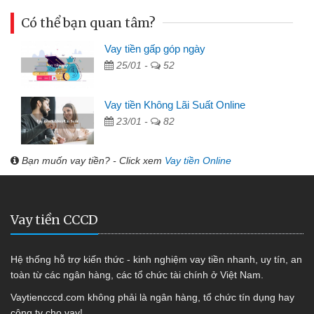
Có thể bạn quan tâm?
Vay tiền gấp góp ngày
25/01 -
52
Vay tiền Không Lãi Suất Online
23/01 -
82
Bạn muốn vay tiền? - Click xem
Vay tiền Online
Vay tiền CCCD
Hệ thống hỗ trợ kiến thức - kinh nghiệm vay tiền nhanh, uy tín, an
toàn từ các ngân hàng, các tổ chức tài chính ở Việt Nam.
Vaytiencccd.com không phải là ngân hàng, tổ chức tín dụng hay
công ty cho vay!