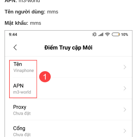
APN:
m3-world
Tên người dùng:
mms
Mật khẩu:
mms