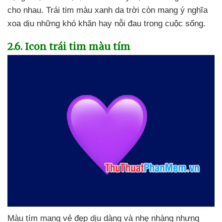
cho nhau
. Trái tim màu xanh da trời còn mang ý nghĩa
xoa dịu
những khó khăn hay nỗi đau trong cuộc sống.
2.6
. Icon trái tim màu tím
Màu tím mang vẻ đẹp dịu dàng
và nhẹ nhàng
nhưng