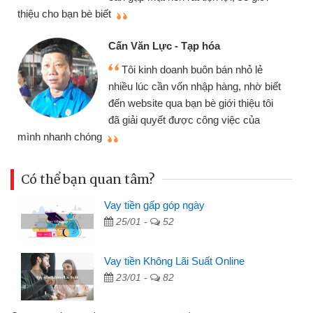
thiệu cho bạn bè biết
qu
Cấn Văn Lực - Tạp hóa
Tôi kinh doanh buôn bán nhỏ lẻ
nhiều lúc cần vốn nhập hàng, nhờ biết
đến website qua bạn bè giới thiệu tôi
đã giải quyết được công việc của
mình nhanh chóng
th
Có thể bạn quan tâm?
Vay tiền gấp góp ngày
25/01 -
52
Vay tiền Không Lãi Suất Online
23/01 -
82