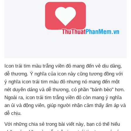
Icon trái tim màu trắng viền đỏ mang đến vẻ dịu dàng
,
dễ thương
. Ý nghĩa
của icon này
cũng tương đồng
với
ý nghĩa icon trái tim màu đỏ
nhưng nó mang đến một
nét duyên dáng
và dễ thương
, có phần "bánh bèo" hơn
.
Ngoài ra
, icon trái tim trắng viền đỏ còn mang ý nghĩa
an ủi
và động viên
, giúp người nhận cảm thấy ấm áp
và
dễ chịu.
Với
những chia sẻ trong bài viết này
, bạn
có thể hiểu