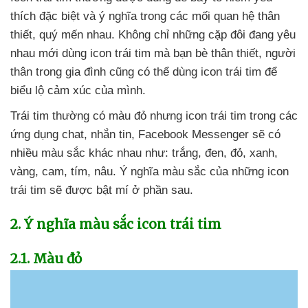
thích đặc biệt
và ý nghĩa trong
các mối quan hệ thân
thiết
, quý mến nhau
. Không chỉ
những cặp đôi đang yêu
nhau mới dùng icon trái tim
mà bạn bè thân thiết
, người
thân trong gia đình
cũng
có thể dùng icon trái tim
để
biểu lộ cảm xúc
của mình.
Trái tim thường có màu đỏ
nhưng icon trái tim trong
các
ứng dụng chat
, nhắn tin
, Facebook Messenger
sẽ có
nhiều màu sắc khác nhau như: trắng
, đen
, đỏ
, xanh
,
vàng
, cam
, tím
, nâu
. Ý nghĩa màu sắc
của
những icon
trái tim
sẽ
được bật mí ở phần sau.
2
. Ý nghĩa màu sắc icon trái tim
2.1
. Màu đỏ