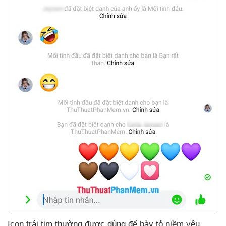
Icon trái tim thường
được dùng
để bày tỏ niềm yêu