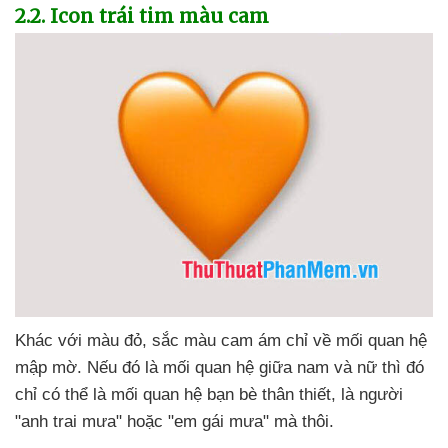
2.2
. Icon trái tim màu cam
Khác
với màu đỏ
, sắc màu cam ám chỉ về mối quan hệ
mập mờ
.
Nếu đó là mối quan hệ giữa nam
và nữ
thì đó
chỉ
có thể là mối quan hệ bạn bè thân thiết
, là người
"anh trai mưa"
hoặc "em gái mưa"
mà thôi.