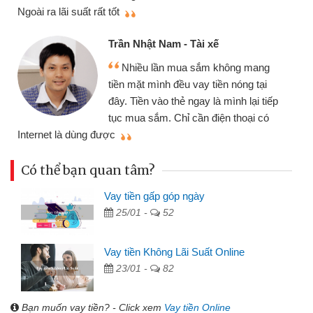
thi
Ngoài ra lãi suất rất tốt
Trần Nhật Nam - Tài xế
Nhiều lần mua sắm không mang
tiền mặt mình đều vay tiền nóng tại
đây. Tiền vào thẻ ngay là mình lại tiếp
tục mua sắm. Chỉ cần điện thoại có
mì
Internet là dùng được
Có thể bạn quan tâm?
Vay tiền gấp góp ngày
25/01 -
52
Vay tiền Không Lãi Suất Online
23/01 -
82
Bạn muốn vay tiền? - Click xem
Vay tiền Online