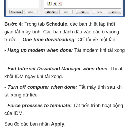
Bước 4:
Trong tab
Schedule
,
các bạn thiết lập thời
gian tắt máy tính
. Các bạn đánh dấu vào
các ô vuông
trước: -
One-time downloading:
Chỉ tải về một lần.
-
Hang up modem when done:
Tắt modem khi tải xong
.
-
Exit Internet Download Manager when done:
Thoát
khỏi IDM ngay khi tải xong.
-
Turn off computer when done:
Tắt máy tính sau khi
tải xong dữ liệu
.
-
Force proesses to teminate:
Tắt tiến trình hoạt động
của IDM
.
Sau đó
các bạn nhấn
Apply
.