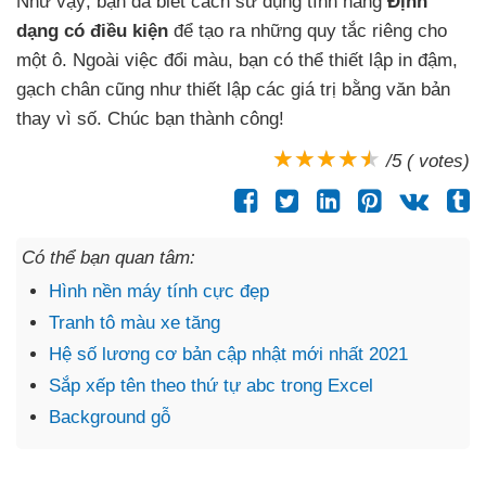
Như vậy
, bạn
đã biết cách sử dụng tính năng
Định
dạng có điều kiện
để tạo ra
những quy tắc
riêng cho
một ô
. Ngoài việc đổi màu
, bạn
có thể thiết lập in đậm
,
gạch chân
cũng như thiết lập
các giá trị bằng văn bản
thay vì số
. Chúc bạn thành công!
/5 ( votes)
Có thể bạn quan tâm:
Hình nền máy tính cực đẹp
Tranh tô màu xe tăng
Hệ số lương cơ bản cập nhật mới nhất 2021
Sắp xếp tên theo thứ tự abc trong Excel
Background gỗ