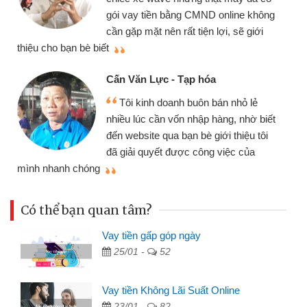
gói vay tiền bằng CMND online không
cần gặp mặt nên rất tiện lợi, sẽ giới
thiệu cho bạn bè biết
qu
Cấn Văn Lực - Tạp hóa
Tôi kinh doanh buôn bán nhỏ lẻ
nhiều lúc cần vốn nhập hàng, nhờ biết
đến website qua bạn bè giới thiệu tôi
đã giải quyết được công việc của
mình nhanh chóng
th
Có thể bạn quan tâm?
Vay tiền gấp góp ngày
25/01 -
52
Vay tiền Không Lãi Suất Online
23/01 -
82