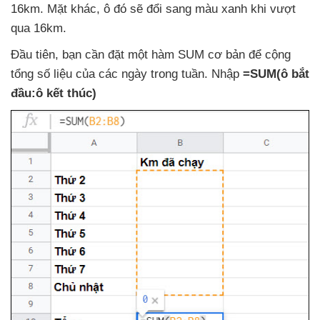
16km
. Mặt khác
, ô đó
sẽ đổi sang màu xanh khi vượt
qua 16km.
Đầu tiên
, bạn cần đặt một hàm SUM cơ bản
để cộng
tổng số liệu
của
các ngày trong tuần
. Nhập
=SUM(ô bắt
đầu:ô kết thúc)