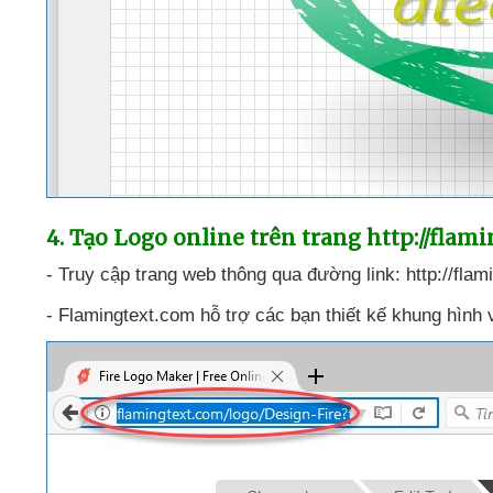
4
. Tạo Logo online trên trang http://flam
- Truy cập trang web thông qua đường link: http://flam
- Flamingtext.com hỗ trợ
các bạn thiết kế khung hình