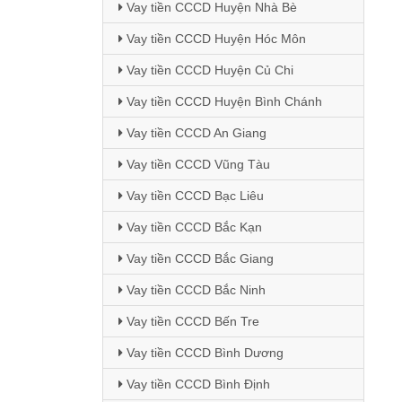
Vay tiền CCCD Huyện Nhà Bè
Vay tiền CCCD Huyện Hóc Môn
Vay tiền CCCD Huyện Củ Chi
Vay tiền CCCD Huyện Bình Chánh
Vay tiền CCCD An Giang
Vay tiền CCCD Vũng Tàu
Vay tiền CCCD Bạc Liêu
Vay tiền CCCD Bắc Kạn
Vay tiền CCCD Bắc Giang
Vay tiền CCCD Bắc Ninh
Vay tiền CCCD Bến Tre
Vay tiền CCCD Bình Dương
Vay tiền CCCD Bình Định