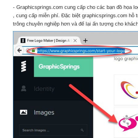
- Graphicsprings.com cung cấp cho
các bạn đồ họa l
, cung cấp miễn phí
.
Đặc biệt graphicsprings.com hỗ 
trông chuyên nghiệp hơn
và
để lại ấn tượng cho khác