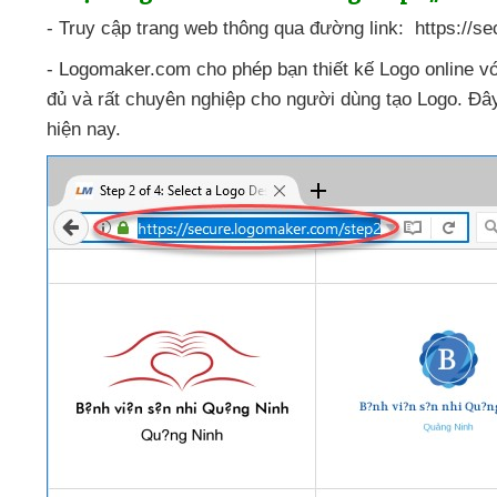
- Truy cập trang web thông qua đường link: https://
- Logomaker.com cho phép bạn thiết kế Logo online
vớ
đủ
và
rất chuyên nghiệp cho người dùng tạo Logo
. Đâ
hiện nay.