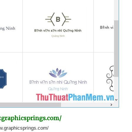
w.graphicsprings.com/
ww.graphicsprings.com/