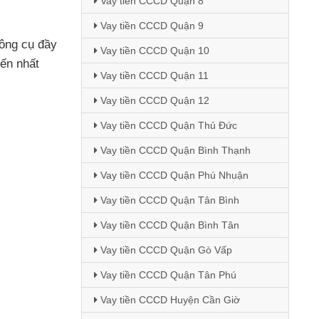
Vay tiền CCCD Quận 8
Vay tiền CCCD Quận 9
công cụ đầy
Vay tiền CCCD Quận 10
ến nhất
Vay tiền CCCD Quận 11
Vay tiền CCCD Quận 12
Vay tiền CCCD Quận Thủ Đức
Vay tiền CCCD Quận Bình Thạnh
Vay tiền CCCD Quận Phú Nhuận
Vay tiền CCCD Quận Tân Bình
Vay tiền CCCD Quận Bình Tân
Vay tiền CCCD Quận Gò Vấp
Vay tiền CCCD Quận Tân Phú
Vay tiền CCCD Huyện Cần Giờ