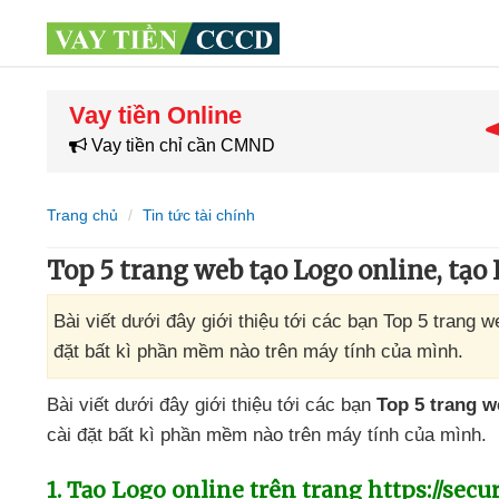
Vay tiền Online
Vay tiền chỉ cần CMND
Trang chủ
Tin tức tài chính
Top 5 trang web tạo Logo online, tạo 
Bài viết dưới đây giới thiệu tới các bạn Top 5 trang 
đặt bất kì phần mềm nào trên máy tính của mình.
Bài viết
dưới đây giới thiệu tới
các bạn
Top 5 trang w
cài đặt bất kì phần mềm nào trên máy tính
của mình.
1
. Tạo Logo online trên trang https://se