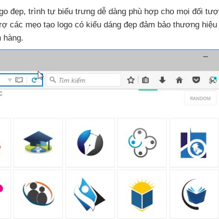
ogo đẹp
, trình tự biểu trưng dễ dàng phù hợp cho
mọi đối tư
trợ
các mẹo tạo logo có kiểu dáng đẹp đảm bảo thương hiệ
h hàng.