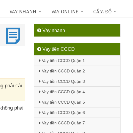
VAY NHANH
VAY ONLINE
CẦM ĐỒ
Vay nhanh
Vay tiền CCCD
Vay tiền CCCD Quận 1
Vay tiền CCCD Quận 2
Vay tiền CCCD Quận 3
g phải cài
Vay tiền CCCD Quận 4
Vay tiền CCCD Quận 5
không phải
Vay tiền CCCD Quận 6
Vay tiền CCCD Quận 7