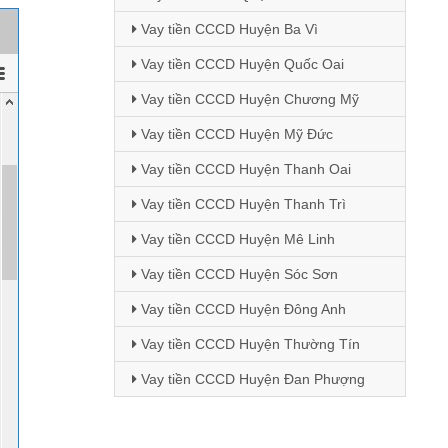
Vay tiền CCCD Huyện Ba Vì
Vay tiền CCCD Huyện Quốc Oai
Vay tiền CCCD Huyện Chương Mỹ
Vay tiền CCCD Huyện Mỹ Đức
Vay tiền CCCD Huyện Thanh Oai
Vay tiền CCCD Huyện Thanh Trì
Vay tiền CCCD Huyện Mê Linh
Vay tiền CCCD Huyện Sóc Sơn
Vay tiền CCCD Huyện Đông Anh
Vay tiền CCCD Huyện Thường Tín
Vay tiền CCCD Huyện Đan Phượng