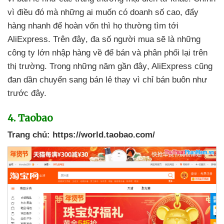
vì điều đó
mà
những ai muốn có doanh số cao
, đẩy
hàng nhanh
để hoàn vốn
thì họ thường tìm tới
AliExpress
.
Trên đây
, đa số người mua
sẽ là
những
công ty lớn nhập hàng về
để bán
và phân phối lại trên
thị trường
. Trong
những năm gần đây
, AliExpress
cũng
đan dần chuyển sang bán lẻ thay vì chỉ bán buôn như
trước đây.
4
. Taobao
Trang chủ:
https://world.taobao.com/