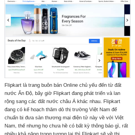
Flipkart là trang buôn bán Online chủ yếu đến từ đất
nước Ấn Độ
,
bây giờ Flipkart đang phát triển
và lan
rộng sang
các đất nước châu Á khác nhau
. Flipkart
đang có kế hoạch thăm dò thị trường Việt Nam
để
chuẩn bị đưa sàn thương mại điện tử này về
với Việt
Nam
, thế
nhưng họ chưa hề có bất kỳ thông báo gì
,
rất
nhiều khả năng trong tương lai
thì Flipkart
sẽ về thị