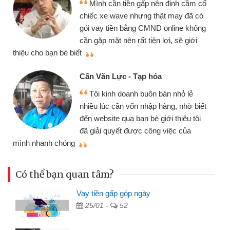
Mình cần tiền gấp nên định cầm cố
chiếc xe wave nhưng thật may đã có
gói vay tiền bằng CMND online không
cần gặp mặt nên rất tiện lợi, sẽ giới
thiệu cho bạn bè biết
qu
Cấn Văn Lực - Tạp hóa
Tôi kinh doanh buôn bán nhỏ lẻ
nhiều lúc cần vốn nhập hàng, nhờ biết
đến website qua bạn bè giới thiệu tôi
đã giải quyết được công việc của
mình nhanh chóng
th
Có thể bạn quan tâm?
Vay tiền gấp góp ngày
25/01 -
52