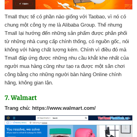
Tmall thực tế có phần nào giống
với Taobao
, vì nó có
chung một công ty mẹ là Alibaba Group
. Thế
nhưng
Tmall lại hướng đến
những sản phẩm
được phân phối
từ
những nhà cung cấp chính thống
, có nguồn gốc
, nói
không
với hàng chất lượng kém
. Chính vì điều đó
mà
Tmall đáp ứng
được
những nhu cầu khắt khe nhất
của
người mua hàng
cũng như tạo ra
được một sân chơi
công bằng cho
những người bàn hàng Online chính
hãng
, không gian lận.
7
. Walmart
Trang chủ:
https://www.walmart.com/