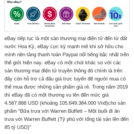
eBay tiếp tục là một sàn thương mại điện tử đến từ đất
nước Hoa Kỳ
, eBay cực kỳ mạnh mẽ khi sở hữu cho
mình nền tảng thanh toán Paypal nổi tiếng bậc nhất trên
thế giới
hiện nay
. eBay có một chút khác so
với
các
sàn thương mại điện tử truyền thông đó chính là trên
đây còn hỗ trợ cả đấu giá trực tuyến
để người mua
có
thể mua
được
những sản phẩm giá rẻ
. Trong năm 2019
thì eBay
đã có một thương vụ
lên đến mức giá
4.567.888 USD (khoảng 105.849.384.000 Vnđ)cho sản
phẩm "Bữa trưa
với Warren Buffett – Một buổi đi ăn
trưa
với Warren Buffett (Tỷ phú
với tổng tài sản
lên đến
85 tỷ USD)"