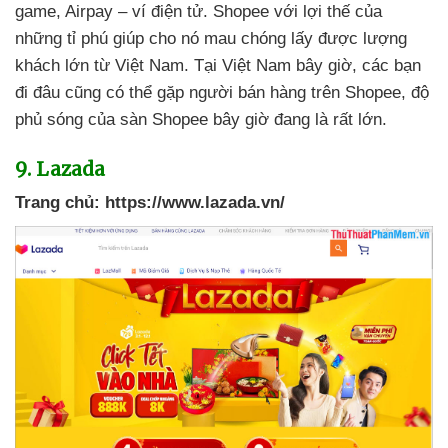
game
, Airpay – ví điện tử
. Shopee
với lợi thế
của
những tỉ phú giúp cho nó mau chóng lấy
được lượng
khách lớn từ Việt Nam
. Tại Việt Nam
bây giờ
,
các bạn
đi đâu
cũng
có thể gặp người bán hàng trên Shopee
, độ
phủ sóng
của sàn Shopee
bây giờ đang là
rất lớn.
9
. Lazada
Trang chủ:
https://www.lazada.vn/