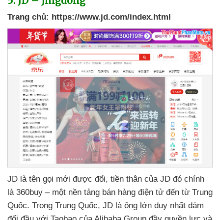
5
. JD – Jingdong
Trang chủ:
https://www.jd.com/index.html
JD là tên gọi mới
được đổi
, tiền thân
của JD đó chính
là 360buy – một nền tảng bán hàng điện tử đến từ Trung
Quốc
. Trong Trung Quốc
, JD là ông lớn duy nhất dám
đối đầu
với Taobao
của Alibaba Group đầy quyền lực
và