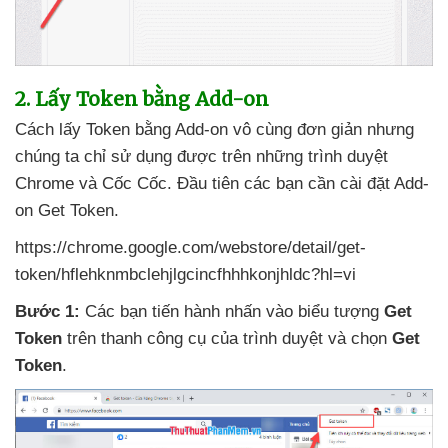
2
. Lấy Token bằng Add-on
Cách lấy Token bằng Add-on vô cùng đơn giản
nhưng
chúng ta chỉ sử dụng
được trên
những trình duyệt
Chrome
và Cốc Cốc
. Đầu tiên
các bạn cần cài đặt Add-
on Get Token.
https://chrome.google.com/webstore/detail/get-
token/hflehknmbclehjlgcincfhhhkonjhldc?hl=vi
Bước 1:
Các bạn tiến hành nhấn vào biểu tượng
Get
Token
trên thanh công cụ
của trình duyệt
và chọn
Get
Token
.