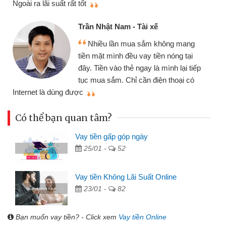
Cấn Văn Lực - Tạp hóa
Tôi kinh doanh buôn bán nhỏ lẻ
nhiều lúc cần vốn nhập hàng, nhờ biết
đến website qua bạn bè giới thiệu tôi
đã giải quyết được công việc của
mình nhanh chóng
th
Có thể bạn quan tâm?
Vay tiền gấp góp ngày
25/01 -
52
Vay tiền Không Lãi Suất Online
23/01 -
82
Bạn muốn vay tiền? - Click xem
Vay tiền Online