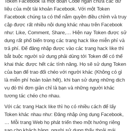
Token Facebook là một đoạn Code ngắn chứa
các dữ
liệu
của một tài khoản Facebook
. Với một Token
Facebook chúng ta
có thể nắm quyền điều chỉnh
và truy
cập
được
rất nhiều nội dung khác nhau trên Facebook
như: Like
, Comment
, Share,…
Hiện nay Token
được sử
dụng
rất phổ biến trong
các trang hack like miễn phí
và
trả phí
. Để đăng nhập
được vào
các trang hack like
thì
bắt buộc người sử dụng phải dùng tới Token
để
có thể
khai thác
được hết
các tính năng
. Họ
sẽ sử dụng Token
của bạn
để trao đổi chéo
với người khác (Không có gì
là miễn phí hoàn toàn hết)
, khi bạn sử dụng
những dịch
vụ đó
thì đơn giản chỉ là bạn
và
những người khác
tương tác chéo cho nhau.
Với
các trang Hack like
thì họ có nhiều cách
để lấy
Token khác nhau như: Đăng nhập ứng dụng Facebook,
… Mỗi trang Web họ phát triển theo một hướng
riêng
sao cho khách hàng
, người sử dụng thấy thoải mái