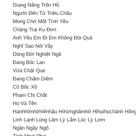
Giang Nắng Trộn Hồ
Người Đến Từ Triều Châu
Mong Chờ Một Tình Yêu
Chàng Trai Ku Đơn
Anh Yêu Em Đi Em Không Đòi Quà
Nghĩ Sao Nói Vậy
Dòng Đời Nghiệt Ngã
Đang Bóc Lan
Vừa Chặt Que
Đang Chấm Diêm
Cô Bốc Xô
Phạm Chị Chắt
Họ Và Tên
Hạnhhớnhởhiềnhậu Híhừnghămhở Hỉhụihọchành Hôn
Linh Lạnh Lùng Lầm Lỳ Lắm Lúc Lỳ Lợm
Ngân Ngây Ngô