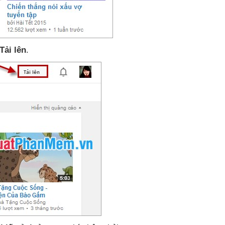
Tải lên
.