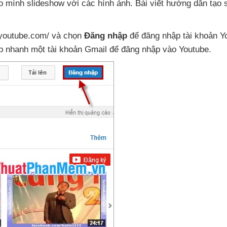
ho mình slideshow
với
các hình ảnh
. Bài viết hướng dẫn tạo 
.youtube.com/
và chọn
Đăng nhập
để đăng nhập tài khoản 
ập nhanh một tài khoản Gmail
để đăng nhập vào Youtube.