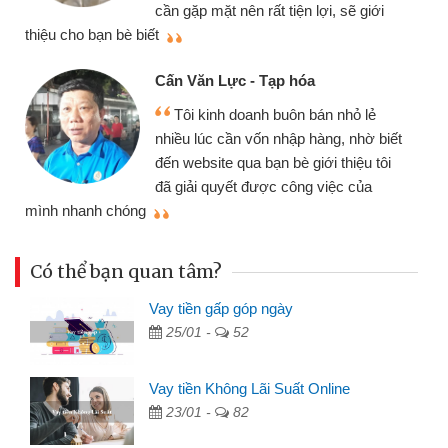
cần gặp mặt nên rất tiện lợi, sẽ giới
thiệu cho bạn bè biết
qu
Cấn Văn Lực - Tạp hóa
Tôi kinh doanh buôn bán nhỏ lẻ
nhiều lúc cần vốn nhập hàng, nhờ biết
đến website qua bạn bè giới thiệu tôi
đã giải quyết được công việc của
mình nhanh chóng
th
Có thể bạn quan tâm?
Vay tiền gấp góp ngày
25/01 -
52
Vay tiền Không Lãi Suất Online
23/01 -
82