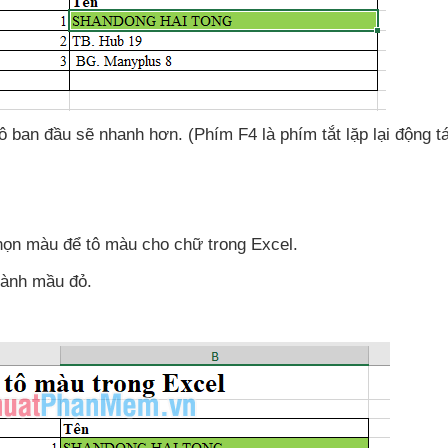
ô ban đầu
sẽ nhanh hơn
. (Phím F4 là phím tắt lặp lại động t
họn màu
để tô màu cho chữ trong Excel.
hành mầu đỏ
.