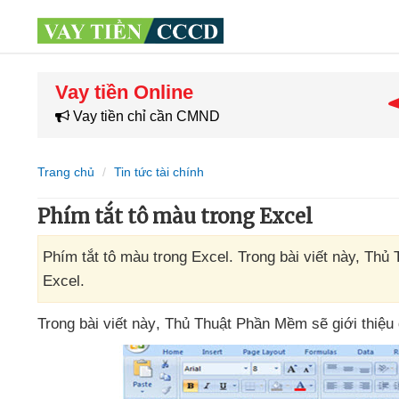
Vay tiền Online
Vay tiền chỉ cần CMND
Trang chủ
Tin tức tài chính
Phím tắt tô màu trong Excel
Phím tắt tô màu trong Excel. Trong bài viết này, Thủ
Excel.
Trong bài viết này
, Thủ Thuật Phần Mềm
sẽ giới thiệu