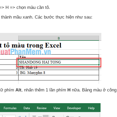
=> H => chọn màu cần tô.
4 thành mầu xanh
. Các bước thực hiện
như sau:
iữ phím
Alt
, nhấn thêm 1 lần phím
H
nữa
. Bảng màu ở côn