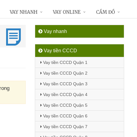
VAY NHANH
VAY ONLINE
CẦM ĐỒ
Vay nhanh
Vay tiền CCCD
Vay tiền CCCD Quận 1
Vay tiền CCCD Quận 2
Vay tiền CCCD Quận 3
trong
Vay tiền CCCD Quận 4
Vay tiền CCCD Quận 5
Vay tiền CCCD Quận 6
Vay tiền CCCD Quận 7