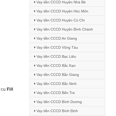
Vay tiền CCCD Huyện Nhà Bè
Vay tiền CCCD Huyện Hóc Môn
Vay tiền CCCD Huyện Củ Chi
Vay tiền CCCD Huyện Bình Chánh
Vay tiền CCCD An Giang
Vay tiền CCCD Vũng Tàu
Vay tiền CCCD Bạc Liêu
Vay tiền CCCD Bắc Kạn
Vay tiền CCCD Bắc Giang
Vay tiền CCCD Bắc Ninh
g cụ
Fill
Vay tiền CCCD Bến Tre
Vay tiền CCCD Bình Dương
Vay tiền CCCD Bình Định