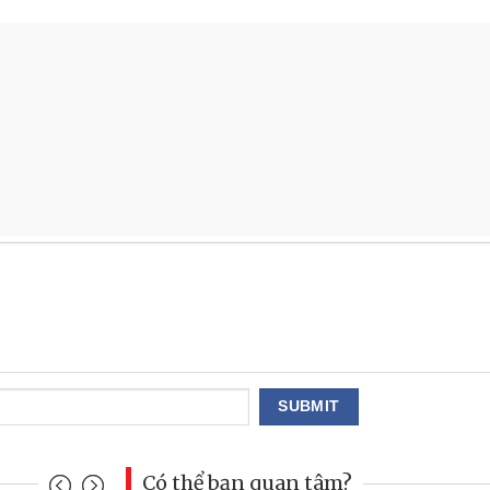
Có thể bạn quan tâm?