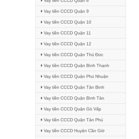
Vay tiền CCCD Quận 8
Vay tiền CCCD Quận 9
Vay tiền CCCD Quận 10
Vay tiền CCCD Quận 11
Vay tiền CCCD Quận 12
Vay tiền CCCD Quận Thủ Đức
Vay tiền CCCD Quận Bình Thạnh
Vay tiền CCCD Quận Phú Nhuận
Vay tiền CCCD Quận Tân Bình
Vay tiền CCCD Quận Bình Tân
Vay tiền CCCD Quận Gò Vấp
Vay tiền CCCD Quận Tân Phú
Vay tiền CCCD Huyện Cần Giờ