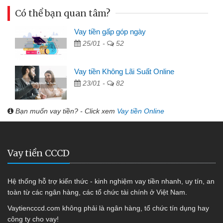
Có thể bạn quan tâm?
Vay tiền gấp góp ngày
25/01 -
52
Vay tiền Không Lãi Suất Online
23/01 -
82
Bạn muốn vay tiền? - Click xem
Vay tiền Online
Vay tiền CCCD
Hệ thống hỗ trợ kiến thức - kinh nghiệm vay tiền nhanh, uy tín, an
toàn từ các ngân hàng, các tổ chức tài chính ở Việt Nam.
Vaytiencccd.com không phải là ngân hàng, tổ chức tín dụng hay
công ty cho vay!