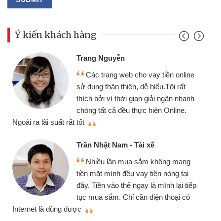
Ý kiến khách hàng
Đoàn Hữu Cảnh
Mình cần tiền gấp nên địn
ay tiền online
chiếc xe wave nhưng thật ma
hiểu.Tôi rất
gói vay tiền bằng CMND onli
giải ngân nhanh
cần gặp mặt nên rất tiện lợi, s
hiện Online.
thiệu cho bạn bè biết
Cấn Văn Lực - Tạp hóa
xế
Tôi kinh doanh buôn bán nh
 không mang
nhiều lúc cần vốn nhập hàng, 
iền nóng tại
đến website qua bạn bè giới th
à mình lại tiếp
đã giải quyết được công việc
iện thoại có
mình nhanh chóng