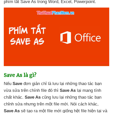
phím tắt Save As trong Word
, Excel
, Powerpoint.
Save As là gì?
Nếu
Save
đơn giản chỉ là lưu lại
những thao tác bạn
vừa sửa trên chính file đó
thì
Save As
lại mang tính
chất khác
.
Save As
cũng lưu lại
những thao tác bạn
chỉnh sửa
nhưng trên một file mới
. Nói cách khác
,
Save As
sẽ tạo ra một file mới giống hệt file
hiện tại
và