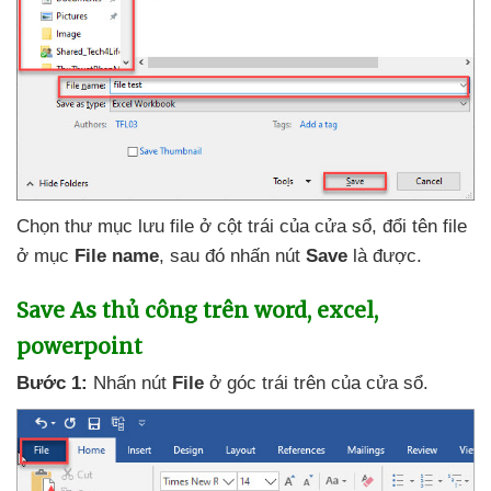
Chọn thư mục lưu file ở cột trái
của cửa sổ
, đổi tên file
ở mục
File name
,
sau đó nhấn nút
Save
là
được.
Save As thủ công trên word
, excel
,
powerpoint
Bước 1:
Nhấn nút
File
ở góc trái trên
của cửa sổ.