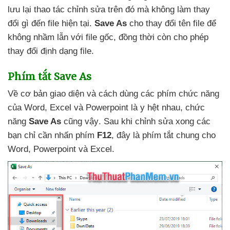
lưu lại thao tác chỉnh sửa trên đó
mà không làm thay
đổi gì đến file
hiện tại
.
Save As
cho thay đổi tên file
để
không nhầm lẫn
với file gốc
, đồng thời còn cho phép
thay đổi định dạng file.
Phím tắt Save As
Về cơ bản giao diện
và cách dùng
các phím chức năng
của Word
, Excel
và Powerpoint là y hệt nhau
, chức
năng
Save As
cũng vậy
. Sau khi chỉnh sửa xong
các
bạn chỉ cần nhấn phím
F12
, đây là phím tắt chung cho
Word
, Powerpoint
và Excel.